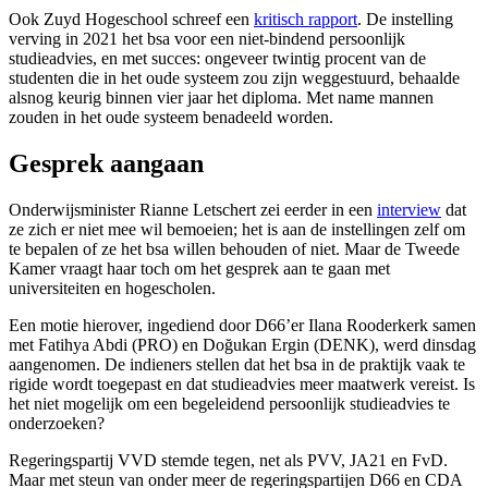
Ook Zuyd Hogeschool schreef een
kritisch rapport
. De instelling
verving in 2021 het bsa voor een niet-bindend persoonlijk
studieadvies, en met succes: ongeveer twintig procent van de
studenten die in het oude systeem zou zijn weggestuurd, behaalde
alsnog keurig binnen vier jaar het diploma. Met name mannen
zouden in het oude systeem benadeeld worden.
Gesprek aangaan
Onderwijsminister Rianne Letschert zei eerder in een
interview
dat
ze zich er niet mee wil bemoeien; het is aan de instellingen zelf om
te bepalen of ze het bsa willen behouden of niet. Maar de Tweede
Kamer vraagt haar toch om het gesprek aan te gaan met
universiteiten en hogescholen.
Een motie hierover, ingediend door D66’er Ilana Rooderkerk samen
met Fatihya Abdi (PRO) en Doğukan Ergin (DENK), werd dinsdag
aangenomen. De indieners stellen dat het bsa in de praktijk vaak te
rigide wordt toegepast en dat studieadvies meer maatwerk vereist. Is
het niet mogelijk om een begeleidend persoonlijk studieadvies te
onderzoeken?
Regeringspartij VVD stemde tegen, net als PVV, JA21 en FvD.
Maar met steun van onder meer de regeringspartijen D66 en CDA