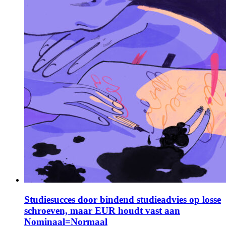
Studiesucces door bindend studieadvies op losse
schroeven, maar EUR houdt vast aan
Nominaal=Normaal