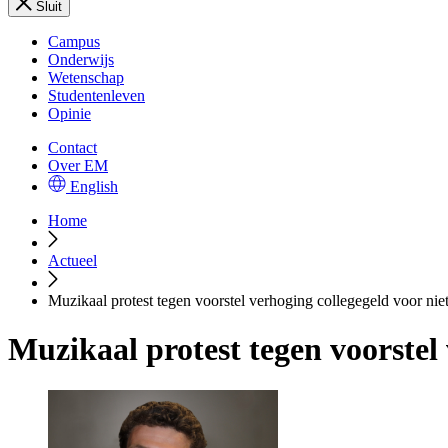
Sluit
Campus
Onderwijs
Wetenschap
Studentenleven
Opinie
Contact
Over EM
English
Home
Actueel
Muzikaal protest tegen voorstel verhoging collegegeld voor nie
Muzikaal protest tegen voorstel