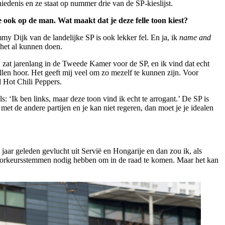
edenis en ze staat op nummer drie van de SP-kieslijst.
ook op de man. Wat maakt dat je deze felle toon kiest?
mmy Dijk van de landelijke SP is ook lekker fel. En ja, ik
name and
 het al kunnen doen.
j zat jarenlang in de Tweede Kamer voor de SP, en ik vind dat echt
llen hoor. Het geeft mij veel om zo mezelf te kunnen zijn. Voor
d Hot Chili Peppers.
 ‘Ik ben links, maar deze toon vind ik echt te arrogant.’ De SP is
t met de andere partijen en je kan niet regeren, dan moet je je idealen
 jaar geleden gevlucht uit Servië en Hongarije en dan zou ik, als
al voorkeursstemmen nodig hebben om in de raad te komen. Maar het kan