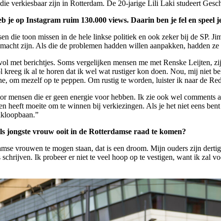
e verkiesbaar zijn in Rotterdam. De 20-jarige Lili Laki studeert Geschi
e op Instagram ruim 130.000 views. Daarin ben je fel en speel je 
en die toon missen in de hele linkse politiek en ook zeker bij de SP. Ji
e macht zijn. Als die de problemen hadden willen aanpakken, hadden ze
 vol met berichtjes. Soms vergelijken mensen me met Renske Leijten, zi
 kreeg ik al te horen dat ik wel wat rustiger kon doen. Nou, mij niet be
ne, om mezelf op te peppen. Om rustig te worden, luister ik naar de Re
r mensen die er geen energie voor hebben. Ik zie ook wel comments als:
jn en heeft moeite om te winnen bij verkiezingen. Als je het niet eens ben
likloopbaan.”
 als jongste vrouw ooit in de Rotterdamse raad te komen?
damse vrouwen te mogen staan, dat is een droom. Mijn ouders zijn dertig
is schrijven. Ik probeer er niet te veel hoop op te vestigen, want ik z