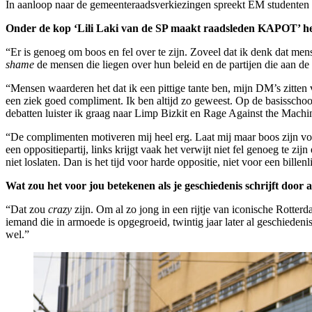
In aanloop naar de gemeenteraadsverkiezingen spreekt EM studenten di
Onder de kop ‘Lili Laki van de SP maakt raadsleden KAPOT’ heb j
“Er is genoeg om boos en fel over te zijn. Zoveel dat ik denk dat mens
shame
de mensen die liegen over hun beleid en de partijen die aan d
“Mensen waarderen het dat ik een pittige tante ben, mijn DM’s zitten
een ziek goed compliment. Ik ben altijd zo geweest. Op de basisschool
debatten luister ik graag naar Limp Bizkit en Rage Against the Machi
“De complimenten motiveren mij heel erg. Laat mij maar boos zijn voo
een oppositiepartij, links krijgt vaak het verwijt niet fel genoeg te zi
niet loslaten. Dan is het tijd voor harde oppositie, niet voor een billen
Wat zou het voor jou betekenen als je geschiedenis schrijft door
“Dat zou
crazy
zijn. Om al zo jong in een rijtje van iconische Rotter
iemand die in armoede is opgegroeid, twintig jaar later al geschieden
wel.”