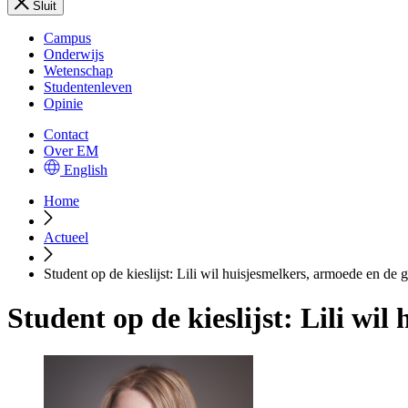
Sluit
Campus
Onderwijs
Wetenschap
Studentenleven
Opinie
Contact
Over EM
English
Home
Actueel
Student op de kieslijst: Lili wil huisjesmelkers, armoede en de
Student op de kieslijst: Lili wi