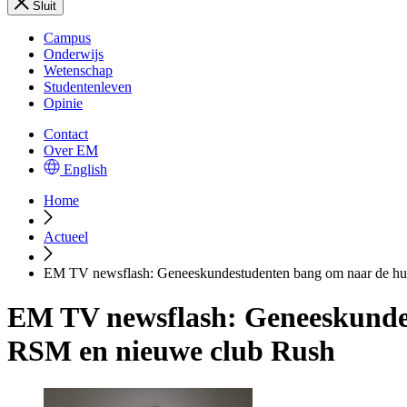
Sluit
Campus
Onderwijs
Wetenschap
Studentenleven
Opinie
Contact
Over EM
English
Home
Actueel
EM TV newsflash: Geneeskundestudenten bang om naar de huis
EM TV newsflash: Geneeskundest
RSM en nieuwe club Rush