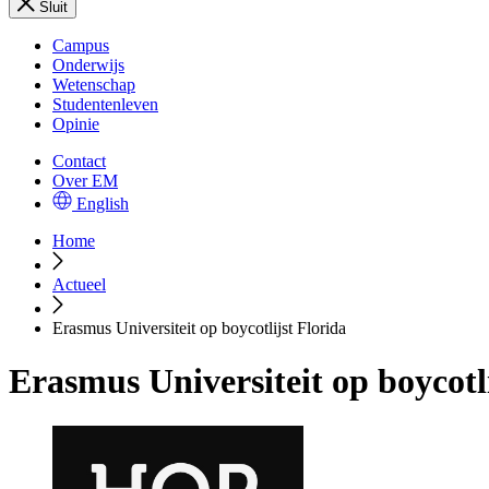
Sluit
Campus
Onderwijs
Wetenschap
Studentenleven
Opinie
Contact
Over EM
English
Home
Actueel
Erasmus Universiteit op boycotlijst Florida
Erasmus Universiteit op boycotli