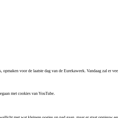
 opmaken voor de laatste dag van de Eurekaweek. Vandaag zal er veel 
 gegaan met cookies van YouTube.
ellicht met wat kleinere oogjes op pad gaan, maar er staat opnieuw e