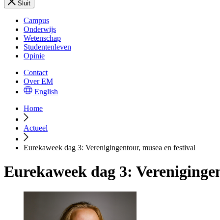
Sluit
Campus
Onderwijs
Wetenschap
Studentenleven
Opinie
Contact
Over EM
English
Home
Actueel
Eurekaweek dag 3: Verenigingentour, musea en festival
Eurekaweek dag 3: Verenigingen