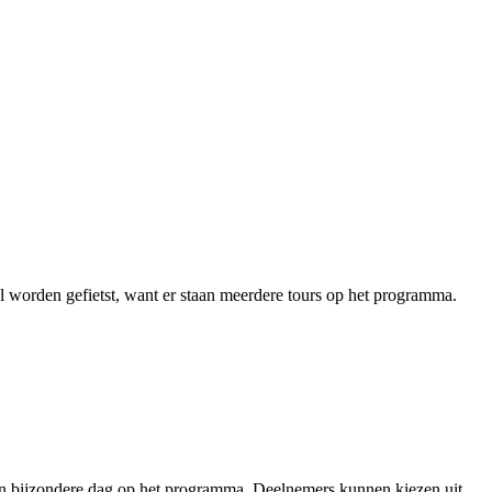
worden gefietst, want er staan meerdere tours op het programma.
en bijzondere dag op het programma. Deelnemers kunnen kiezen uit