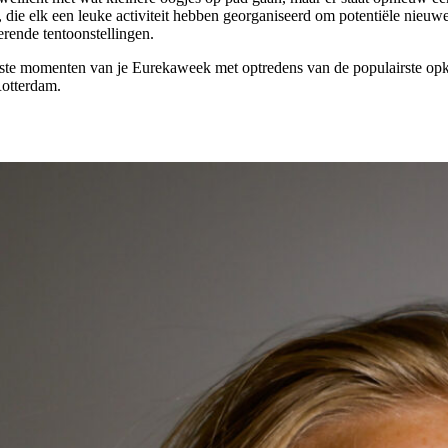
, die elk een leuke activiteit hebben georganiseerd om potentiële nieu
erende tentoonstellingen.
atste momenten van je Eurekaweek met optredens van de populairste o
Rotterdam.