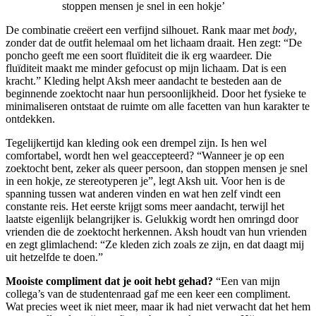
stoppen mensen je snel in een hokje’
De combinatie creëert een verfijnd silhouet. Rank maar met
body
,
zonder dat de outfit helemaal om het lichaam draait. Hen zegt: “De
poncho geeft me een soort fluïditeit die ik erg waardeer. Die
fluïditeit maakt me minder gefocust op mijn lichaam. Dat is een
kracht.” Kleding helpt Aksh meer aandacht te besteden aan de
beginnende zoektocht naar hun persoonlijkheid. Door het fysieke te
minimaliseren ontstaat de ruimte om alle facetten van hun karakter te
ontdekken.
Tegelijkertijd kan kleding ook een drempel zijn. Is hen wel
comfortabel, wordt hen wel geaccepteerd? “Wanneer je op een
zoektocht bent, zeker als queer persoon, dan stoppen mensen je snel
in een hokje, ze stereotyperen je”, legt Aksh uit. Voor hen is de
spanning tussen wat anderen vinden en wat hen zelf vindt een
constante reis. Het eerste krijgt soms meer aandacht, terwijl het
laatste eigenlijk belangrijker is. Gelukkig wordt hen omringd door
vrienden die de zoektocht herkennen. Aksh houdt van hun vrienden
en zegt glimlachend: “Ze kleden zich zoals ze zijn, en dat daagt mij
uit hetzelfde te doen.”
Mooiste compliment dat je ooit hebt gehad?
“Een van mijn
collega’s van de studentenraad gaf me een keer een compliment.
Wat precies weet ik niet meer, maar ik had niet verwacht dat het hem