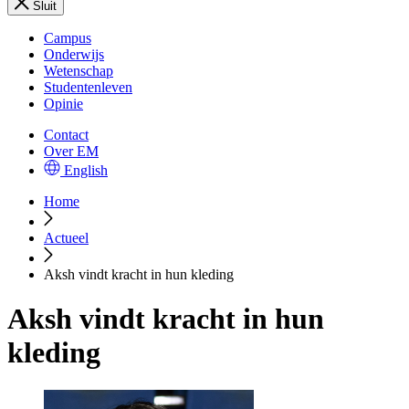
Sluit
Campus
Onderwijs
Wetenschap
Studentenleven
Opinie
Contact
Over EM
English
Home
Actueel
Aksh vindt kracht in hun kleding
Aksh vindt kracht in hun
kleding