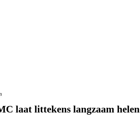
n
C laat littekens langzaam helen