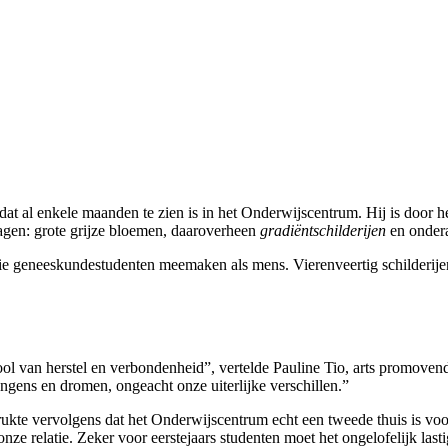
at al enkele maanden te zien is in het Onderwijscentrum. Hij is door he
 lagen: grote grijze bloemen, daaroverheen
gradiëntschilderijen
en ondera
die geneeskundestudenten meemaken als mens. Vierenveertig schilderijen
ool van herstel en verbondenheid”, vertelde Pauline Tio, arts promovend
angens en dromen, ongeacht onze uiterlijke verschillen.”
kte vervolgens dat het Onderwijscentrum echt een tweede thuis is voor
nze relatie. Zeker voor eerstejaars studenten moet het ongelofelijk las