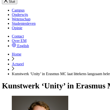
Sluit
Campus
Onderwijs
Wetenschap
Studentenleven
Opinie
Contact
Over EM
English
Home
Actueel
Kunstwerk ‘Unity’ in Erasmus MC laat littekens langzaam hele
Kunstwerk ‘Unity’ in Erasmus M