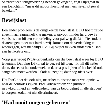
onterecht een terugvordering hebben gekregen”, zegt Dijkgraaf in
een toelichting, “maar dit rapport heeft het niet van geval tot geval
bekeken.”
Bewijslast
Een ander probleem is de omgekeerde bewijslast. DUO hoeft fraude
alleen maar aannemelijk te maken, waarvoor minder hard bewijs
vereist is dan bij een veroordeling voor pakweg diefstal. De student
daarentegen moet met hard bewijs komen om de verdenking te
weerleggen, wat niet altijd lukt. Bij twijfel trekken studenten al snel
aan het kortste eind.
Vorig jaar vroeg PvdA-GroenLinks om die bewijslast weer bij DUO
te leggen. Dat ging Dijkgraaf te ver, zei hij toen. “Ik wil dit netjes
doen, dus eerst het onderzoek en daarna pas kijken of het beleid ook
aangepast moet worden.” Ook nu zegt hij daar nog niets over.
Het PwC doet dat ook niet, maar het ministerie moet wel opnieuw
naar de controles kijken. PwC adviseert om “de juistheid,
nauwkeurigheid en volledigheid van de beoordeling in alle stappen”
te borgen, zodat het niet discrimineert.
'Had nooit mogen gebeuren'