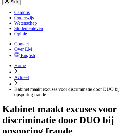
Sluit
Campus
Onderwijs
Wetenschap
Studentenleven
Opinie
Contact
Over EM
English
Home
Actueel
Kabinet maakt excuses voor discriminatie door DUO bij
opsporing fraude
Kabinet maakt excuses voor
discriminatie door DUO bij
opsporing fraude