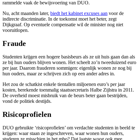
rammelde vaak de bewijsvoering van DUO.
Nu, acht maanden later,
biedt het kabinet excuses aan
voor de
indirecte discriminatie. In de toekomst moet het beter, zegt
Dijkgraaf. Op eventuele compensatie wil de minister nog niet
vooruitlopen.
Fraude
Studenten krijgen een hogere basisbeurs als ze uit huis gaan dan als
ze bij hun ouders blijven wonen. Het scheelt zo’n tweeduizend euro
per jaar. Daarom frauderen sommigen: eigenlijk wonen ze nog bij
hun ouders, maar ze schrijven zich op een ander adres in.
Het zou de schatkist enkele tientallen miljoenen euro’s per jaar
kosten, berekende toenmalig staatssecretaris Halbe Zijlstra in 2011.
De overheid moest misbruik van de beurs beter gaan bestrijden,
vond de politiek destijds.
Risicoprofielen
DUO gebruikte ‘risicoprofielen’ om verdachte studenten in beeld te
krijgen: waar staan ze ingeschreven, waar wonen hun ouders,
studeren ze misschien in het mbo? Dat laatste woog ook mee.