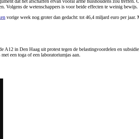
gument dat het afschaffen ervan vooral arme huishoudens zou treffen. O
n. Volgens de wetenschappers is voor beide effecten te weinig bewijs.
ken
vorige week nog groter dan gedacht: tot 46,4 miljard euro per jaar.
e A12 in Den Haag uit protest tegen de belastingvoordelen en subsidies
 met een toga of een laboratoriumjas aan.