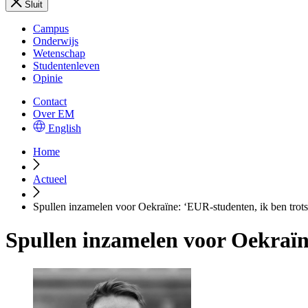
Sluit
Campus
Onderwijs
Wetenschap
Studentenleven
Opinie
Contact
Over EM
English
Home
Actueel
Spullen inzamelen voor Oekraïne: ‘EUR-studenten, ik ben trots 
Spullen inzamelen voor Oekraïne