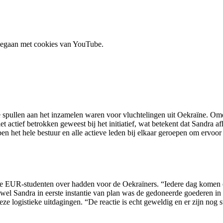
 gegaan met cookies van YouTube.
ante spullen aan het inzamelen waren voor vluchtelingen uit Oekraïne. O
iet actief betrokken geweest bij het initiatief, wat betekent dat Sandra 
ben het hele bestuur en alle actieve leden bij elkaar geroepen om ervo
 EUR-studenten over hadden voor de Oekraïners. “Iedere dag komen er
 Sandra in eerste instantie van plan was de gedoneerde goederen in ha
deze logistieke uitdagingen. “De reactie is echt geweldig en er zijn nog 