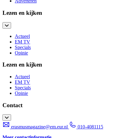
Adverteren
Lezen en kijken
Actueel
EM TV
Specials
Opinie
Lezen en kijken
Actueel
EM TV
Specials
Opinie
Contact
erasmusmagazine@em.eur.nl
010-4081115
Meer contactinformatie