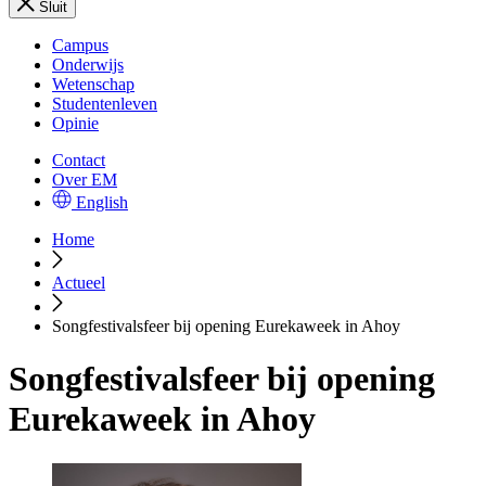
Sluit
Campus
Onderwijs
Wetenschap
Studentenleven
Opinie
Contact
Over EM
English
Home
Actueel
Songfestivalsfeer bij opening Eurekaweek in Ahoy
Songfestivalsfeer bij opening
Eurekaweek in Ahoy