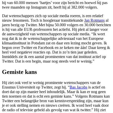
hij van 60.000 mensen ‘hartjes’ voor zijn bericht en hoewel hij pas
twee maanden op Instagram zit, heeft hij al 382.000 volgers.
Dat wetenschappers zich op sociale media roeren, is een relatief
nieuw fenomeen. Toch is hoogleraar transitiekunde
Jan Rotmans
al
jaren bezig op Twitter. Met bijna 50.000 volgers en 30.000 berichten
is hij van alle EUR-professoren het actiefst. Hij pleit al langer voor
de aanwezigheid van wetenschappers op sociale media. “Ik weet
nog dat ik in de wetenschappelijke adviesraad van het Europese
klimaatinstituut in Potsdam zat en daar een lezing mocht geven. Ik
begon over Twitter en Facebook en ze keken me áán! Daar kreeg ik
heel veel negatieve reacties op. Dat is zo’n tien jaar geleden.
Inmiddels zie ik een aantal prominenten van dat instituut actief op
Twitter. Dat is een begin, maar nog steeds veel te weinig.”
Gemiste kans
Hij ziet ook veel te weinig prominente wetenschappers van de
Erasmus Universiteit op Twitter, zegt hij. “
Bas Jacobs
is actief en
doet dat op zijn manier heel inhoudelijk. Maar ik kan er nog geen
tien noemen en dat is echt een gemiste kans.” Volgens Rotmans kan
Twitter een belangrijke bron van kennisverspreiding zijn, maar kun
je er ook stelling nemen en nieuws creëren. Ik word heel vaak door
de radio of televisie gebeld als gevolg van wat ik twitter.” Hij ziet