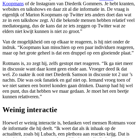
Koopmans
of de Instagram van Diederik Gommers. Je hebt kranten,
websites en talkshows en daar zit al die informatie in. De vraag is
eigenlijk of Marion Koopmans op Twitter iets anders doet dan wat
ze in een talkshow zegt. Al die bekende mensen hebben relatief veel
mediatoegang, dus de kans dat ze iets zeggen op Twitter wat ze
elders niet kwijt kunnen is niet zo groot.”
Van de mogelijkheid om op elkaar te reageren, is hij niet onder de
indruk. “Koopmans kan misschien op een paar individuen reageren,
maar op het grote geheel is dat een druppel op een gloeiende plaat.”
Rotmans is, zo zegt hij, zelfs gestopt met reageren. “Ik ga niet meer
in discussie want daar komt geen einde aan. Vroeger deed ik dat
wel. Zo raakte ik ooit met Diederik Samson in discussie tot 2 uur ’s
nachts. Die was ook fanatiek en gaf niet op. Iemand vroeg toen of
we niet samen een borrel konden gaan drinken. Daarop had hij wel
een punt, dus dat hebben we maar gedaan. Je moet het een beetje
kunnen relativeren.”
Weinig interactie
Hoewel er weinig interactie is, bedanken veel mensen Rotmans voor
de informatie die hij deelt. “Ik weet dat als ik inhaak op de
actualiteit, zoals bij Lubach, een plethora aan reacties krijg. Dat is