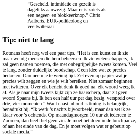
“Gescheld, intimidatie en gezeik is
dagelijks aanwezig. Maar er is zoiets als
een negeer- en blokkeerknop.” Chris
Aalberts, EUR-politicoloog en
veeltwitteraar
Tip: niet te lang
Rotmans heeft nog wel een paar tips. “Het is een kunst en ik zie
maar weinig mensen die hem beheersen. Ik zie wetenschappers, ik
zal geen namen noemen, die met onbegrijpelijke tweets komen. Veel
te lang, zonder duidelijke boodschap. Geen idee wat ze precies
bedoelen. Dan neem je te weinig tijd. Zet even op papier wat je
precies wilt zeggen en wie je wilt bereiken. Niet zomaar beginnen
met twitteren. Over elk bericht denk ik goed na, elk woord weeg ik
af. Als je naar mijn tweets kijkt zijn ze haarscherp, daar zit geen
woord Spaans bij. Ik ben een half uur per dag bezig, verspreid over
drie, vier momenten.” Want naast inhoud is timing is belangrijk,
benadrukt hij. “Ik werk ’s nachts bijvoorbeeld, maar dan zet ik ze
klaar voor ’s ochtends. Op maandagmorgen 10 uur zit iedereen te
Zoomen, dan heeft het geen zin. Je moet het doen in de lunchpauze,
of aan het einde van de dag. En je moet volgen wat er gebeurt op
sociale media.”