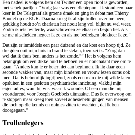
Een nadeel is volgens hem dat Twitter een open riool is geworden,
met scheldpartijen. “Vorig jaar was een dieptepunt. Ik stond een paar
keer in De Telegraaf als groene draak en ging in debat met Thierry
Baudet op de EUR. Daarna kreeg ik al zijn trollen over me heen,
gelukkig houdt zo’n charlatan het nooit lang vol, blijkt nu wel weer.
Zodra ik iets twitterde, waarschuwden ze elkaar en begon het. Als
ze me uitschelden negeer ik ze en als me bedreigen blokkeer ik ze.”
Dat zijn er inmiddels een paar duizend en dat kost een hoop tijd. Ze
dreigden ooit mijn huis in brand te steken, toen zei ik: “Zorg dan
wel dat ik thuis ben, anders is het zonde.”” Het is volgens hem
belangrijk om een dikke huid te hebben en er nonchalant mee om te
gaan. “Anders kun je er beter niet aan beginnen. Ik lig daar geen
seconde wakker van, maar mijn kinderen en vrouw lezen soms ook
mee. Dat is behoorlijk ingrijpend, zoals een man die mij wilde laten
opsluiten in een gesloten psychiatrische inrichting, vlakbij mijn
eigen adres, want hij wist waar ik woonde. Of een man die mij
voortdurend voor Joseph Goebbels uitmaakte. Dus ik overwoog om
te stoppen maar kreeg toen zoveel adhesiebetuigingen van mensen
die toch op die kennis en opinies zitten te wachten, dat ik ben
doorgegaan.”
Trollenlegers