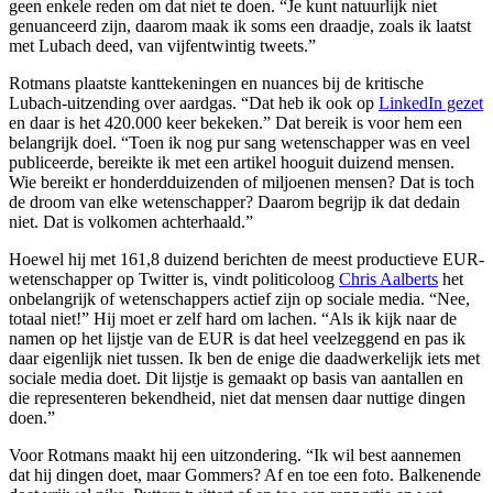
geen enkele reden om dat niet te doen. “Je kunt natuurlijk niet
genuanceerd zijn, daarom maak ik soms een draadje, zoals ik laatst
met Lubach deed, van vijfentwintig tweets.”
Rotmans plaatste kanttekeningen en nuances bij de kritische
Lubach-uitzending over aardgas. “Dat heb ik ook op
LinkedIn gezet
en daar is het 420.000 keer bekeken.” Dat bereik is voor hem een
belangrijk doel. “Toen ik nog pur sang wetenschapper was en veel
publiceerde, bereikte ik met een artikel hooguit duizend mensen.
Wie bereikt er honderdduizenden of miljoenen mensen? Dat is toch
de droom van elke wetenschapper? Daarom begrijp ik dat dedain
niet. Dat is volkomen achterhaald.”
Hoewel hij met 161,8 duizend berichten de meest productieve EUR-
wetenschapper op Twitter is, vindt politicoloog
Chris Aalberts
het
onbelangrijk of wetenschappers actief zijn op sociale media. “Nee,
totaal niet!” Hij moet er zelf hard om lachen. “Als ik kijk naar de
namen op het lijstje van de EUR is dat heel veelzeggend en pas ik
daar eigenlijk niet tussen. Ik ben de enige die daadwerkelijk iets met
sociale media doet. Dit lijstje is gemaakt op basis van aantallen en
die representeren bekendheid, niet dat mensen daar nuttige dingen
doen.”
Voor Rotmans maakt hij een uitzondering. “Ik wil best aannemen
dat hij dingen doet, maar Gommers? Af en toe een foto. Balkenende