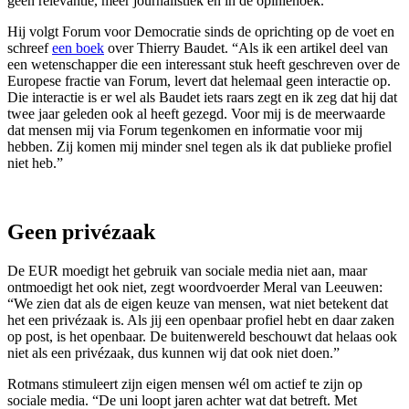
geen relevantie, meer journalistiek en in de opiniehoek.”
Hij volgt Forum voor Democratie sinds de oprichting op de voet en
schreef
een boek
over Thierry Baudet. “Als ik een artikel deel van
een wetenschapper die een interessant stuk heeft geschreven over de
Europese fractie van Forum, levert dat helemaal geen interactie op.
Die interactie is er wel als Baudet iets raars zegt en ik zeg dat hij dat
twee jaar geleden ook al heeft gezegd. Voor mij is de meerwaarde
dat mensen mij via Forum tegenkomen en informatie voor mij
hebben. Zij komen mij minder snel tegen als ik dat publieke profiel
niet heb.”
Geen privézaak
De EUR moedigt het gebruik van sociale media niet aan, maar
ontmoedigt het ook niet, zegt woordvoerder Meral van Leeuwen:
“We zien dat als de eigen keuze van mensen, wat niet betekent dat
het een privézaak is. Als jij een openbaar profiel hebt en daar zaken
op post, is het openbaar. De buitenwereld beschouwt dat helaas ook
niet als een privézaak, dus kunnen wij dat ook niet doen.”
Rotmans stimuleert zijn eigen mensen wél om actief te zijn op
sociale media. “De uni loopt jaren achter wat dat betreft. Met