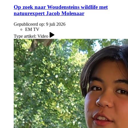
Op zoek naar Woudensteins wildlife met
natuurexpert Jacob Molenaar
Gepubliceerd op:
9 juli 2026
EM TV
Type artikel: Video