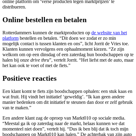
online platform om ‘verse producten tegen marktprijzen’ te
distribueren.
Online bestellen en betalen
Rotterdammers kunnen de marktproducten op
de website van het
platform
bestellen en betalen. “Dit doen we zodat er zo min
mogelijk contact is tussen klanten en ons”, licht Jorrit de Vries toe.
Klanten kunnen vervolgens een ophaalmoment kiezen. “Ze zijn
welkom om op een dinsdag of een zaterdag hun boodschappen op te
halen bij onze
drive thru
”, vertelt Jorrit. “Het liefst met de auto, maar
het kan ook te voet of met de fiets.”
Positieve reacties
Een klant komt te fiets zijn boodschappen ophalen: een stuk kaas en
wat fruit. Hij vindt het initiatief ‘geweldig’. “Ik kan geen andere
manier bedenken om dit initiatief te steunen dan door er zelf gebruik
van te maken.”
Een andere klant zag de oproep van Markt010 op sociale media.
“Meestal ga ik op zaterdag naar de markt, helaas kunnen we dat
momenteel niet doen”, vertelt hij. “Dus ik ben blij dat ik toch mijn
boodschappen op Markt010 kan halen.” De achterbak van zijn auto