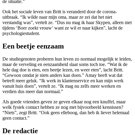
de situatie.”
Ook het sociale leven van Britt is veranderd door de corona-
uitbraak. “Ik wilde naar mijn oma, maar ze zei dat het niet
verstandig was”, vertelt ze. “Dus nu mag ik haar Skypen, alleen niet
tijdens ‘Boer zoekt vrouw’ want ze wil er naar kijken”, lacht de
psychologiestudent.
Een beetje eenzaam
De studiegenoten proberen hun leven zo normaal mogelijk te leiden,
maar de verveling en eenzaamheid slaat soms toch toe. “Wat ik de
hele dag doe is eten, een beetje lezen, en weer eten”, lacht Britt.
“Gewoon omdat je niets anders kan doen.” Amay heeft wat dat
betreft meer geluk. “Ik werk in klantenservice en kan mijn werk
vanuit huis doen”, vertelt ze. “Ik mag nu zelfs meer werken en
verdien dus meer dan normaal.”
Als goede vrienden geven ze geven elkaar nog een knuffel, maar
welk fysiek contact hebben ze nog met bijvoorbeeld kennissen?
“Niets”, zegt Britt. “Ook geen elleboog, dan heb ik liever helemaal
geen contact.”
De redactie