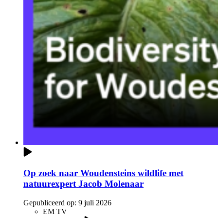
Op zoek naar Woudensteins wildlife met
natuurexpert Jacob Molenaar
Gepubliceerd op:
9 juli 2026
EM TV