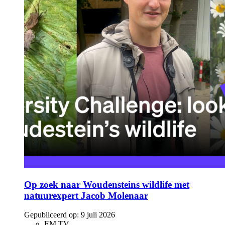
Op zoek naar Woudensteins wildlife met
natuurexpert Jacob Molenaar
Gepubliceerd op:
9 juli 2026
EM TV