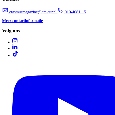
erasmusmagazine@em.eur.nl
010-4081115
Meer contactinformatie
Volg ons