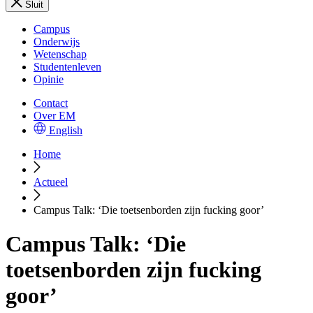
Sluit
Campus
Onderwijs
Wetenschap
Studentenleven
Opinie
Contact
Over EM
English
Home
Actueel
Campus Talk: ‘Die toetsenborden zijn fucking goor’
Campus Talk: ‘Die
toetsenborden zijn fucking
goor’