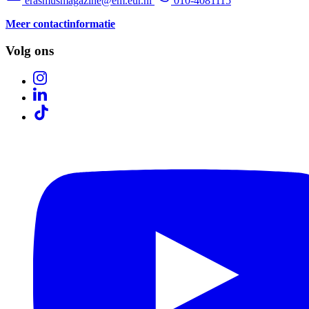
erasmusmagazine@em.eur.nl
010-4081115
Meer contactinformatie
Volg ons