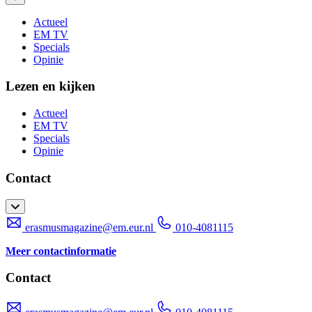
Actueel
EM TV
Specials
Opinie
Lezen en kijken
Actueel
EM TV
Specials
Opinie
Contact
erasmusmagazine@em.eur.nl
010-4081115
Meer contactinformatie
Contact