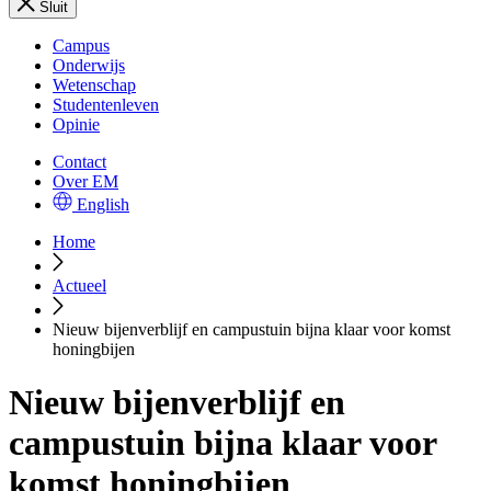
Sluit
Campus
Onderwijs
Wetenschap
Studentenleven
Opinie
Contact
Over EM
English
Home
Actueel
Nieuw bijenverblijf en campustuin bijna klaar voor komst
honingbijen
Nieuw bijenverblijf en
campustuin bijna klaar voor
komst honingbijen