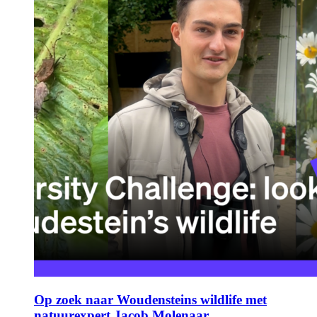
Op zoek naar Woudensteins wildlife met
natuurexpert Jacob Molenaar