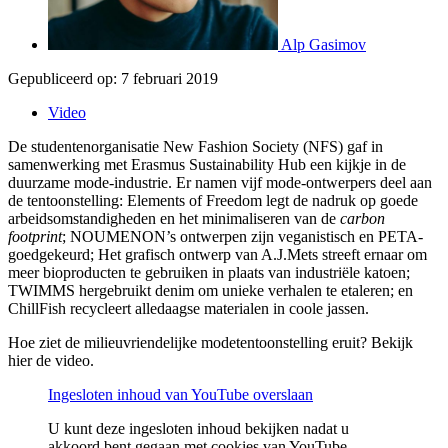
Alp Gasimov
Gepubliceerd op:
7 februari 2019
Video
De studentenorganisatie New Fashion Society (NFS) gaf in
samenwerking met Erasmus Sustainability Hub een kijkje in de
duurzame mode-industrie. Er namen vijf mode-ontwerpers deel aan
de tentoonstelling: Elements of Freedom legt de nadruk op goede
arbeidsomstandigheden en het minimaliseren van de
carbon
footprint
; NOUMENON’s ontwerpen zijn veganistisch en PETA-
goedgekeurd; Het grafisch ontwerp van A.J.Mets streeft ernaar om
meer bioproducten te gebruiken in plaats van industriële katoen;
TWIMMS hergebruikt denim om unieke verhalen te etaleren; en
ChillFish recycleert alledaagse materialen in coole jassen.
Hoe ziet de milieuvriendelijke modetentoonstelling eruit? Bekijk
hier de video.
Ingesloten inhoud van YouTube overslaan
U kunt deze ingesloten inhoud bekijken nadat u
akkoord bent gegaan met cookies van YouTube.