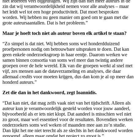
niet iedereen veel bijgedragen. Wij zijn dan niet meer auteurs in de
zin dat wij verantwoordelijkheid nemen voor alle analyses – maar
het leidt wel tot een hoge productiviteit. Dat moet besproken
worden. Wij hebben nu geen manier om goed om te gaan met die
grote auteursaantallen. Dat is het probleem.”
Maar je hoeft toch niet als auteur boven elk artikel te staan?
“Zo simpel is dat niet. Wij hebben soms wel honderdduizend
proefpersonen nodig om betrouwbare uitspraken te doen. Dat kan
geen enkele onderzoeksgroep in haar eentje. Daarom werken we
samen binnen consortia van soms wel meer dan twintig andere
groepen over de hele wereld. Elk van die groepen werkt al snel met
vijf, zes mensen aan de dataverzameling en analyses, die daar
allemaal
credits
voor moeten krijgen, dus dan kom je al op meer dan
honderd auteurs.”
Zet die dan in het dankwoord, zegt Ioannidis.
“Dat kan niet, dat mag zelfs vaak niet van het tijdschrift. Alleen als
auteur kun je verantwoordelijk gesteld worden voor jouw aandeel,
bijvoorbeeld als er iets niet klopt. Dat aandeel is misschien wel niet
zo groot, maar wel essentieel voor de resultaten. Bovendien werken
onderzoekers soms wel weken of maanden mee aan zo’n studie.
Dan lijkt het me niet terecht als ze slechts in het dankwoord worden
genoemd, alleen maar omdat het project zo groot is.”