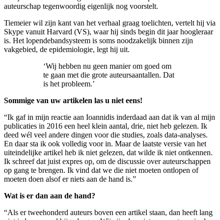
auteurschap tegenwoordig eigenlijk nog voorstelt.
Tiemeier wil zijn kant van het verhaal graag toelichten, vertelt hij via
Skype vanuit Harvard (VS), waar hij sinds begin dit jaar hoogleraar
is. Het lopendebandsysteem is soms noodzakelijk binnen zijn
vakgebied, de epidemiologie, legt hij uit.
‘Wij hebben nu geen manier om goed om
te gaan met die grote auteursaantallen. Dat
is het probleem.’
Sommige van uw artikelen las u niet eens!
“Ik gaf in mijn reactie aan Ioannidis inderdaad aan dat ik van al mijn
publicaties in 2016 een heel klein aantal, drie, niet heb gelezen. Ik
deed wél veel andere dingen voor die studies, zoals data-analyses.
En daar sta ik ook volledig voor in. Maar de laatste versie van het
uiteindelijke artikel heb ik niet gelezen, dat wilde ik niet ontkennen.
Ik schreef dat juist expres op, om de discussie over auteurschappen
op gang te brengen. Ik vind dat we die niet moeten ontlopen of
moeten doen alsof er niets aan de hand is.”
Wat is er dan aan de hand?
“Als er tweehonderd auteurs boven een artikel staan, dan heeft lang