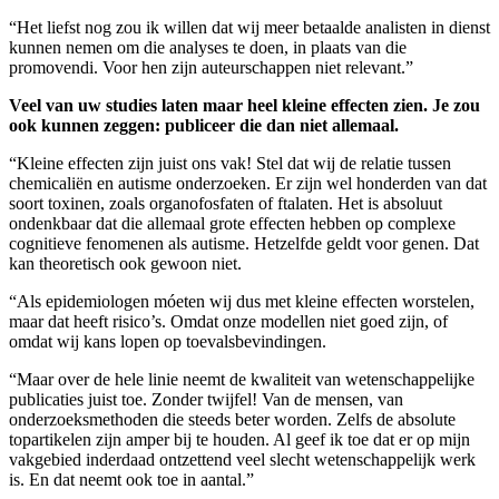
“Het liefst nog zou ik willen dat wij meer betaalde analisten in dienst
kunnen nemen om die analyses te doen, in plaats van die
promovendi. Voor hen zijn auteurschappen niet relevant.”
Veel van uw studies laten maar heel kleine effecten zien. Je zou
ook kunnen zeggen: publiceer die dan niet allemaal.
“Kleine effecten zijn juist ons vak! Stel dat wij de relatie tussen
chemicaliën en autisme onderzoeken. Er zijn wel honderden van dat
soort toxinen, zoals organofosfaten of ftalaten. Het is absoluut
ondenkbaar dat die allemaal grote effecten hebben op complexe
cognitieve fenomenen als autisme. Hetzelfde geldt voor genen. Dat
kan theoretisch ook gewoon niet.
“Als epidemiologen móeten wij dus met kleine effecten worstelen,
maar dat heeft risico’s. Omdat onze modellen niet goed zijn, of
omdat wij kans lopen op toevalsbevindingen.
“Maar over de hele linie neemt de kwaliteit van wetenschappelijke
publicaties juist toe. Zonder twijfel! Van de mensen, van
onderzoeksmethoden die steeds beter worden. Zelfs de absolute
topartikelen zijn amper bij te houden. Al geef ik toe dat er op mijn
vakgebied inderdaad ontzettend veel slecht wetenschappelijk werk
is. En dat neemt ook toe in aantal.”