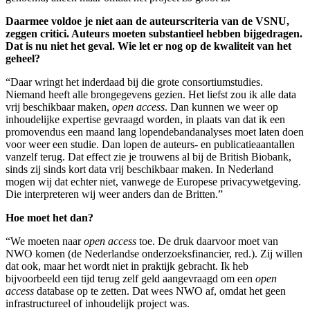
Daarmee voldoe je niet aan de auteurscriteria van de VSNU,
zeggen critici. Auteurs moeten substantieel hebben bijgedragen.
Dat is nu niet het geval. Wie let er nog op de kwaliteit van het
geheel?
“Daar wringt het inderdaad bij die grote consortiumstudies.
Niemand heeft alle brongegevens gezien. Het liefst zou ik alle data
vrij beschikbaar maken,
open access
. Dan kunnen we weer op
inhoudelijke expertise gevraagd worden, in plaats van dat ik een
promovendus een maand lang lopendebandanalyses moet laten doen
voor weer een studie. Dan lopen de auteurs- en publicatieaantallen
vanzelf terug. Dat effect zie je trouwens al bij de British Biobank,
sinds zij sinds kort data vrij beschikbaar maken. In Nederland
mogen wij dat echter niet, vanwege de Europese privacywetgeving.
Die interpreteren wij weer anders dan de Britten.”
Hoe moet het dan?
“We moeten naar
open access
toe. De druk daarvoor moet van
NWO komen (de Nederlandse onderzoeksfinancier, red.). Zij willen
dat ook, maar het wordt niet in praktijk gebracht. Ik heb
bijvoorbeeld een tijd terug zelf geld aangevraagd om een
open
access
database op te zetten. Dat wees NWO af, omdat het geen
infrastructureel of inhoudelijk project was.