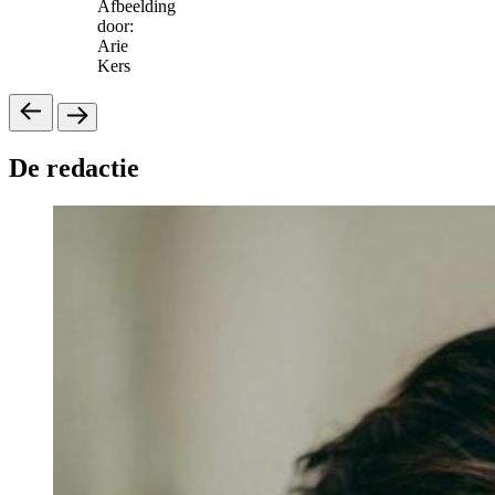
Afbeelding
door:
Arie
Kers
De redactie