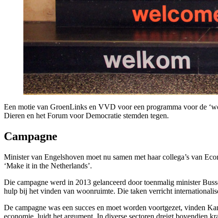
Een motie van GroenLinks en VVD voor een programma voor de ‘wervi
Dieren en het Forum voor Democratie stemden tegen.
Campagne
Minister van Engelshoven moet nu samen met haar collega’s van Eco
‘Make it in the Netherlands’.
Die campagne werd in 2013 gelanceerd door toenmalig minister Buss
hulp bij het vinden van woonruimte. Die taken verricht internationalis
De campagne was een succes en moet worden voortgezet, vinden Kame
economie, luidt het argument. In diverse sectoren dreigt bovendien k