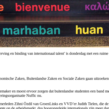
ng en binding van internationaal talent’ is donderdag met een ruime
nomische Zaken, Buitenlandse Zaken en Sociale Zaken gaan uitzoeken 
emaker en moest ervoor zorgen dat buitenlandse studenten een band m
eringsorganisatie Nuffic nu.
rleden Zihni Özdil van GroenLinks en VVD’er Judith Tielen, die de m
rapte op de arbeidsmarkt, dus hoogopgeleide internationals zijn meer d