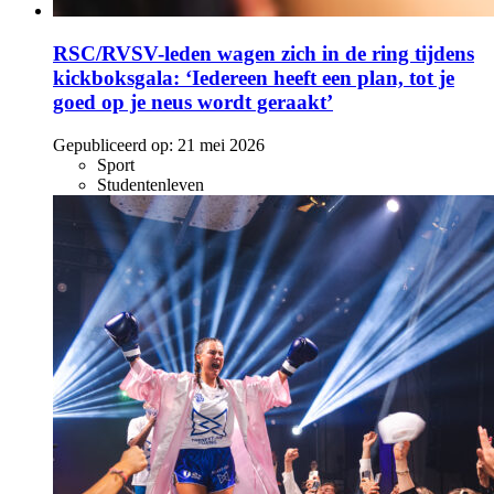
RSC/RVSV-leden wagen zich in de ring tijdens
kickboksgala: ‘Iedereen heeft een plan, tot je
goed op je neus wordt geraakt’
Gepubliceerd op:
21 mei 2026
Sport
Studentenleven