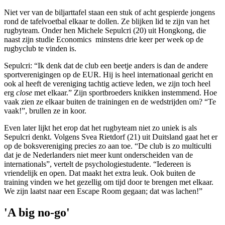
Niet ver van de biljarttafel staan een stuk of acht gespierde jongens
rond de tafelvoetbal elkaar te dollen. Ze blijken lid te zijn van het
rugbyteam. Onder hen Michele Sepulcri (20) uit Hongkong, die
naast zijn studie Economics minstens drie keer per week op de
rugbyclub te vinden is.
Sepulcri: “Ik denk dat de club een beetje anders is dan de andere
sportverenigingen op de EUR. Hij is heel internationaal gericht en
ook al heeft de vereniging tachtig actieve leden, we zijn toch heel
erg
close
met elkaar.” Zijn sportbroeders knikken instemmend. Hoe
vaak zien ze elkaar buiten de trainingen en de wedstrijden om? “Te
vaak!”, brullen ze in koor.
Even later lijkt het erop dat het rugbyteam niet zo uniek is als
Sepulcri denkt. Volgens Svea Rietdorf (21) uit Duitsland gaat het er
op de boksvereniging precies zo aan toe. “De club is zo multiculti
dat je de Nederlanders niet meer kunt onderscheiden van de
internationals”, vertelt de psychologiestudente. “Iedereen is
vriendelijk en open. Dat maakt het extra leuk. Ook buiten de
training vinden we het gezellig om tijd door te brengen met elkaar.
We zijn laatst naar een Escape Room gegaan; dat was lachen!”
'A big no-go'