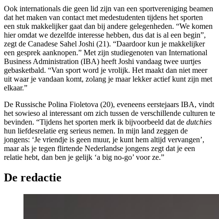
Ook internationals die geen lid zijn van een sportvereniging beamen
dat het maken van contact met medestudenten tijdens het sporten
een stuk makkelijker gaat dan bij andere gelegenheden. “We komen
hier omdat we dezelfde interesse hebben, dus dat is al een begin”,
zegt de Canadese Sahel Joshi (21). “Daardoor kun je makkelijker
een gesprek aanknopen.” Met zijn studiegenoten van International
Business Administration (IBA) heeft Joshi vandaag twee uurtjes
gebasketbald. “Van sport word je vrolijk. Het maakt dan niet meer
uit waar je vandaan komt, zolang je maar lekker actief kunt zijn met
elkaar.”
De Russische Polina Fioletova (20), eveneens eerstejaars IBA, vindt
het sowieso al interessant om zich tussen de verschillende culturen te
bevinden. “Tijdens het sporten merk ik bijvoorbeeld dat de
dutchies
hun liefdesrelatie erg serieus nemen. In mijn land zeggen de
jongens: ‘Je vriendje is geen muur, je kunt hem altijd vervangen’,
maar als je tegen flirtende Nederlandse jongens zegt dat je een
relatie hebt, dan ben je gelijk ‘a big no-go’ voor ze.”
De redactie