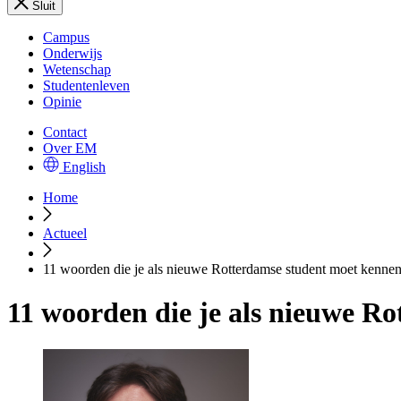
Sluit
Campus
Onderwijs
Wetenschap
Studentenleven
Opinie
Contact
Over EM
English
Home
Actueel
11 woorden die je als nieuwe Rotterdamse student moet kenne
11 woorden die je als nieuwe R