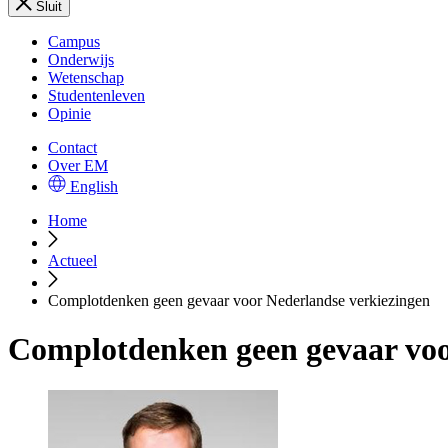
Sluit
Campus
Onderwijs
Wetenschap
Studentenleven
Opinie
Contact
Over EM
English
Home
Actueel
Complotdenken geen gevaar voor Nederlandse verkiezingen
Complotdenken geen gevaar voo