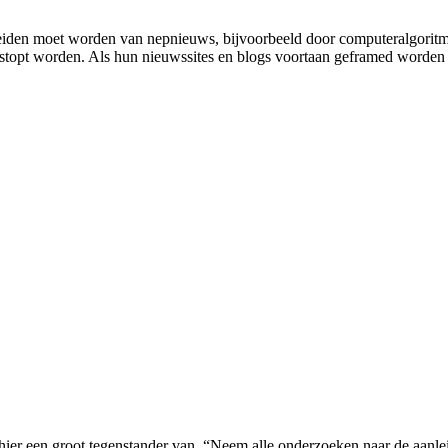
eiden moet worden van nepnieuws, bijvoorbeeld door computeralgoritme
topt worden. Als hun nieuwssites en blogs voortaan geframed worden al
ier een groot tegenstander van. “Neem alle onderzoeken naar de aanlei