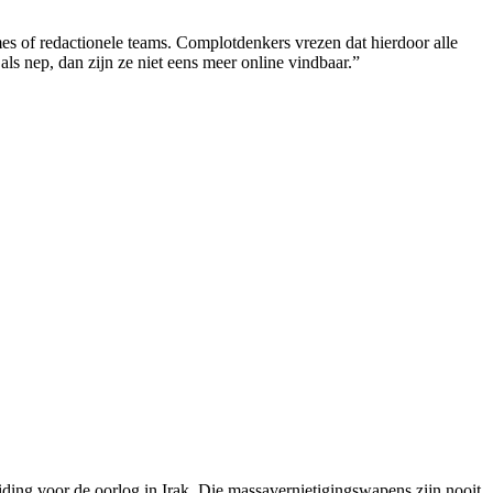
s of redactionele teams. Complotdenkers vrezen dat hierdoor alle
s nep, dan zijn ze niet eens meer online vindbaar.”
ding voor de oorlog in Irak. Die massavernietigingswapens zijn nooit