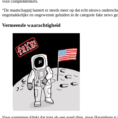
voor complotdenkers.
“De maatschappij hamert er steeds meer op dat echt nieuws ondersch
ongemakkelijke en ongewenste geluiden in de categorie fake news ges
Vermeende waarachtigheid
Voor sommigen klinkt dat juist als een goed ding, maar Harambam is h