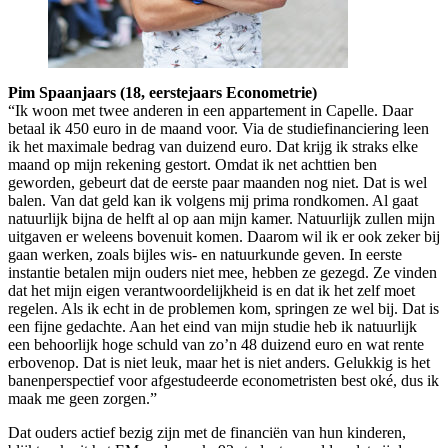
Pim Spaanjaars (18, eerstejaars Econometrie)
“Ik woon met twee anderen in een appartement in Capelle. Daar
betaal ik 450 euro in de maand voor. Via de studiefinanciering leen
ik het maximale bedrag van duizend euro. Dat krijg ik straks elke
maand op mijn rekening gestort. Omdat ik net achttien ben
geworden, gebeurt dat de eerste paar maanden nog niet. Dat is wel
balen. Van dat geld kan ik volgens mij prima rondkomen. Al gaat
natuurlijk bijna de helft al op aan mijn kamer. Natuurlijk zullen mijn
uitgaven er weleens bovenuit komen. Daarom wil ik er ook zeker bij
gaan werken, zoals bijles wis- en natuurkunde geven. In eerste
instantie betalen mijn ouders niet mee, hebben ze gezegd. Ze vinden
dat het mijn eigen verantwoordelijkheid is en dat ik het zelf moet
regelen. Als ik echt in de problemen kom, springen ze wel bij. Dat is
een fijne gedachte. Aan het eind van mijn studie heb ik natuurlijk
een behoorlijk hoge schuld van zo’n 48 duizend euro en wat rente
erbovenop. Dat is niet leuk, maar het is niet anders. Gelukkig is het
banenperspectief voor afgestudeerde econometristen best oké, dus ik
maak me geen zorgen.”
Dat ouders actief bezig zijn met de financiën van hun kinderen,