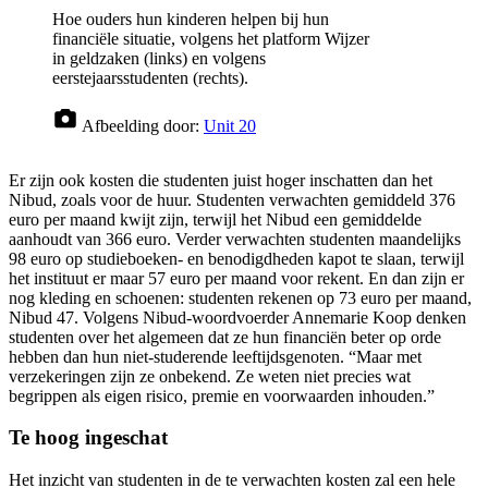
Hoe ouders hun kinderen helpen bij hun
financiële situatie, volgens het platform Wijzer
in geldzaken (links) en volgens
eerstejaarsstudenten (rechts).
Afbeelding door:
Unit 20
Er zijn ook kosten die studenten juist hoger inschatten dan het
Nibud, zoals voor de huur. Studenten verwachten gemiddeld 376
euro per maand kwijt zijn, terwijl het Nibud een gemiddelde
aanhoudt van 366 euro. Verder verwachten studenten maandelijks
98 euro op studieboeken- en benodigdheden kapot te slaan, terwijl
het instituut er maar 57 euro per maand voor rekent. En dan zijn er
nog kleding en schoenen: studenten rekenen op 73 euro per maand,
Nibud 47. Volgens Nibud-woordvoerder Annemarie Koop denken
studenten over het algemeen dat ze hun financiën beter op orde
hebben dan hun niet-studerende leeftijdsgenoten. “Maar met
verzekeringen zijn ze onbekend. Ze weten niet precies wat
begrippen als eigen risico, premie en voorwaarden inhouden.”
Te hoog ingeschat
Het inzicht van studenten in de te verwachten kosten zal een hele