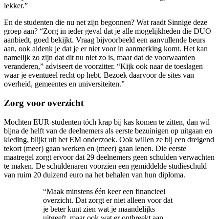
lekker.”
En de studenten die nu net zijn begonnen? Wat raadt Sinnige deze
groep aan? “Zorg in ieder geval dat je alle mogelijkheden die DUO
aanbiedt, goed bekijkt. Vraag bijvoorbeeld een aanvullende beurs
aan, ook aldenk je dat je er niet voor in aanmerking komt. Het kan
namelijk zo zijn dat dit nu niet zo is, maar dat de voorwaarden
veranderen,” adviseert de voorzitter. “Kijk ook naar de toeslagen
waar je eventueel recht op hebt. Bezoek daarvoor de sites van
overheid, gemeentes en universiteiten.”
Zorg voor overzicht
Mochten EUR-studenten tóch krap bij kas komen te zitten, dan wil
bijna de helft van de deelnemers als eerste bezuinigen op uitgaan en
kleding, blijkt uit het EM onderzoek. Ook willen ze bij een dreigend
tekort (meer) gaan werken en (meer) gaan lenen. Die eerste
maatregel zorgt ervoor dat 29 deelnemers geen schulden verwachten
te maken. De schuldenaren voorzien een gemiddelde studieschuld
van ruim 20 duizend euro na het behalen van hun diploma.
“Maak minstens één keer een financieel
overzicht. Dat zorgt er niet alleen voor dat
je beter kunt zien wat je maandelijks
uitgeeft, maar ook wat er ontbreekt aan