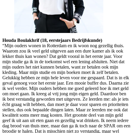
Houda Boulakhrif (18, eerstejaars Bedrijfskunde)
“Mijn ouders wonen in Rotterdam en ik woon nog gezellig thuis.
Waarom zou ik veel geld uitgeven aan een dure kamer als ik ook
lekker thuis kan wonen? Dat geldt vooral in het eerste jaar. Voor
mijn studie ga ik in de toekomst wel een lening afsluiten. Niet dat
mijn ouders het niet kunnen betalen, want ze betalen ook mijn
kleding. Maar mijn studie en mijn boeken moet ik zelf betalen.
Gelukkig hebben ze mijn hele leven voor me gespaard. Dat is in elk
geval genoeg voor het eerste jaar. Een mooie buffer dus. Daarna zie
ik wel verder. Mijn ouders hebben me goed geleerd hoe ik met geld
om moet gaan. Ik kreeg al vrij jong mijn eigen geld. Daardoor ben
ik best verstandig geworden met uitgeven. Ze leerden me: als je iets
écht graag wilt hebben, dan moet je daar voor sparen en prioriteiten
stellen, dus ook bepaalde dingen laten. Maar ze leerden me ook dat
kwaliteit soms meer mag kosten. Het grootste deel van mijn geld
geef ik uit aan uit eten gaan en gezellig wat drinken. Ik neem iedere
dag brood van thuis mee, maar dan ga ik toch naar de SPAR om een
broodje te halen. Dat is misschien niet zo verstandig, maar wel