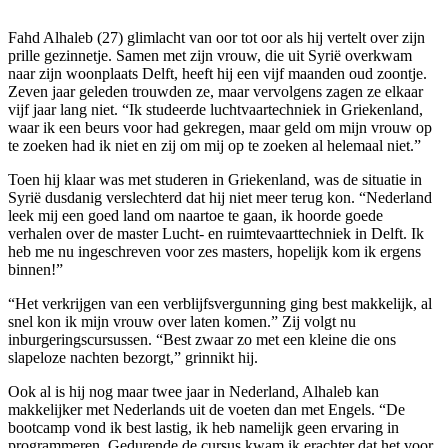
Fahd Alhaleb (27) glimlacht van oor tot oor als hij vertelt over zijn
prille gezinnetje. Samen met zijn vrouw, die uit Syrië overkwam
naar zijn woonplaats Delft, heeft hij een vijf maanden oud zoontje.
Zeven jaar geleden trouwden ze, maar vervolgens zagen ze elkaar
vijf jaar lang niet. “Ik studeerde luchtvaartechniek in Griekenland,
waar ik een beurs voor had gekregen, maar geld om mijn vrouw op
te zoeken had ik niet en zij om mij op te zoeken al helemaal niet.”
Toen hij klaar was met studeren in Griekenland, was de situatie in
Syrië dusdanig verslechterd dat hij niet meer terug kon. “Nederland
leek mij een goed land om naartoe te gaan, ik hoorde goede
verhalen over de master Lucht- en ruimtevaarttechniek in Delft. Ik
heb me nu ingeschreven voor zes masters, hopelijk kom ik ergens
binnen!”
“Het verkrijgen van een verblijfsvergunning ging best makkelijk, al
snel kon ik mijn vrouw over laten komen.” Zij volgt nu
inburgeringscursussen. “Best zwaar zo met een kleine die ons
slapeloze nachten bezorgt,” grinnikt hij.
Ook al is hij nog maar twee jaar in Nederland, Alhaleb kan
makkelijker met Nederlands uit de voeten dan met Engels. “De
bootcamp vond ik best lastig, ik heb namelijk geen ervaring in
programmeren. Gedurende de cursus kwam ik erachter dat het voor