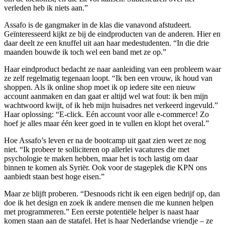
verleden heb ik niets aan.”
Assafo is de gangmaker in de klas die vanavond afstudeert.
Geïnteresseerd kijkt ze bij de eindproducten van de anderen. Hier en
daar deelt ze een knuffel uit aan haar medestudenten. “In die drie
maanden bouwde ik toch wel een band met ze op.”
Haar eindproduct bedacht ze naar aanleiding van een probleem waar
ze zelf regelmatig tegenaan loopt. “Ik ben een vrouw, ik houd van
shoppen. Als ik online shop moet ik op iedere site een nieuw
account aanmaken en dan gaat er altijd wel wat fout: ik ben mijn
wachtwoord kwijt, of ik heb mijn huisadres net verkeerd ingevuld.”
Haar oplossing: “E-click. Eén account voor alle e-commerce! Zo
hoef je alles maar één keer goed in te vullen en klopt het overal.”
Hoe Assafo’s leven er na de bootcamp uit gaat zien weet ze nog
niet. “Ik probeer te solliciteren op allerlei vacatures die met
psychologie te maken hebben, maar het is toch lastig om daar
binnen te komen als Syriër. Ook voor de stageplek die KPN ons
aanbiedt staan best hoge eisen.”
Maar ze blijft proberen. “Desnoods richt ik een eigen bedrijf op, dan
doe ik het design en zoek ik andere mensen die me kunnen helpen
met programmeren.” Een eerste potentiële helper is naast haar
komen staan aan de statafel. Het is haar Nederlandse vriendje – ze