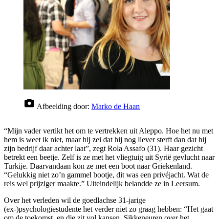
Afbeelding door:
Marko de Haan
“Mijn vader vertikt het om te vertrekken uit Aleppo. Hoe het nu met
hem is weet ik niet, maar hij zei dat hij nog liever sterft dan dat hij
zijn bedrijf daar achter laat”, zegt Rola Assafo (31). Haar gezicht
betrekt een beetje. Zelf is ze met het vliegtuig uit Syrië gevlucht naar
Turkije. Daarvandaan kon ze met een boot naar Griekenland.
“Gelukkig niet zo’n gammel bootje, dit was een privéjacht. Wat de
reis wel prijziger maakte.” Uiteindelijk belandde ze in Leersum.
Over het verleden wil de goedlachse 31-jarige
(ex-)psychologiestudente het verder niet zo graag hebben: “Het gaat
om de toekomst, en die zit vol kansen. Sikkeneuren over het