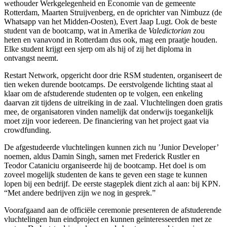
wethouder Werkgelegenheid en Economie van de gemeente
Rotterdam, Maarten Struijvenberg, en de oprichter van Nimbuzz (de
Whatsapp van het Midden-Oosten), Evert Jaap Lugt. Ook de beste
student van de bootcamp, wat in Amerika de
Valedictorian
zou
heten en vanavond in Rotterdam dus ook, mag een praatje houden.
Elke student krijgt een sjerp om als hij of zij het diploma in
ontvangst neemt.
Restart Network, opgericht door drie RSM studenten, organiseert de
tien weken durende bootcamps. De eerstvolgende lichting staat al
klaar om de afstuderende studenten op te volgen, een enkeling
daarvan zit tijdens de uitreiking in de zaal. Vluchtelingen doen gratis
mee, de organisatoren vinden namelijk dat onderwijs toegankelijk
moet zijn voor iedereen. De financiering van het project gaat via
crowdfunding.
De afgestudeerde vluchtelingen kunnen zich nu ’Junior Developer’
noemen, aldus Damin Singh, samen met Frederick Rustler en
Teodor Cataniciu organiseerde hij de bootcamp. Het doel is om
zoveel mogelijk studenten de kans te geven een stage te kunnen
lopen bij een bedrijf. De eerste stageplek dient zich al aan: bij KPN.
“Met andere bedrijven zijn we nog in gesprek.”
Voorafgaand aan de officiële ceremonie presenteren de afstuderende
vluchtelingen hun eindproject en kunnen geïnteresseerden met ze