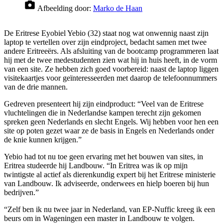
Afbeelding door:
Marko de Haan
De Eritrese Eyobiel Yebio (32) staat nog wat onwennig naast zijn
laptop te vertellen over zijn eindproject, bedacht samen met twee
andere Eritreeërs. Als afsluiting van de bootcamp programmeren laat
hij met de twee medestudenten zien wat hij in huis heeft, in de vorm
van een site. Ze hebben zich goed voorbereid: naast de laptop liggen
visitekaartjes voor geïnteresseerden met daarop de telefoonnummers
van de drie mannen.
Gedreven presenteert hij zijn eindproduct: “Veel van de Eritrese
vluchtelingen die in Nederlandse kampen terecht zijn gekomen
spreken geen Nederlands en slecht Engels. Wij hebben voor hen een
site op poten gezet waar ze de basis in Engels en Nederlands onder
de knie kunnen krijgen.”
Yebio had tot nu toe geen ervaring met het bouwen van sites, in
Eritrea studeerde hij Landbouw. “In Eritrea was ik op mijn
twintigste al actief als dierenkundig expert bij het Eritrese ministerie
van Landbouw. Ik adviseerde, onderwees en hielp boeren bij hun
bedrijven.”
“Zelf ben ik nu twee jaar in Nederland, van EP-Nuffic kreeg ik een
beurs om in Wageningen een master in Landbouw te volgen.