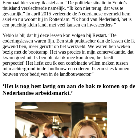
Eenmaal hier vroeg ik asiel aan.” De politieke situatie in Yebio’s
thuisland verslechterde namelijk. “Ik kon niet terug, dat was te
gevaarlijk.” In april 2015 verleende de Nederlandse overheid hem
asiel en nu woont hij in Rotterdam. “Ik houd van Nederland, het is
een prachtig klein land, met veel kansen en investeerders.”
Yebio is blij dat hij deze lessen kon volgen bij Restart. “De
coderingslessen waren fijn. Een stuk praktischer dan de lessen die ik
gewend ben, meer gericht op het werkveld. We waren tien weken
bezig met de bootcamp. Het was precies in mijn zomervakantie, dat
kwam goed uit. Ik ben blij dat ik mee kon doen, het biedt
perspectief. Het liefst zou ik een combinatie willen maken tussen
mijn achtergrond in de landbouw en coderen. Ik zou sites kunnen
bouwen voor bedrijven in de landbouwsector.”
‘Het is nog best lastig om aan de bak te komen op de
Nederlandse arbeidsmarkt.’