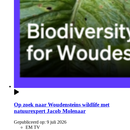
Op zoek naar Woudensteins wildlife met
natuurexpert Jacob Molenaar
Gepubliceerd op:
9 juli 2026
EM TV