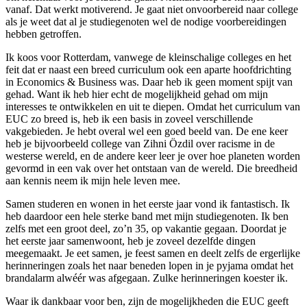
vanaf. Dat werkt motiverend. Je gaat niet onvoorbereid naar college
als je weet dat al je studiegenoten wel de nodige voorbereidingen
hebben getroffen.
Ik koos voor Rotterdam, vanwege de kleinschalige colleges en het
feit dat er naast een breed curriculum ook een aparte hoofdrichting
in Economics & Business was. Daar heb ik geen moment spijt van
gehad. Want ik heb hier echt de mogelijkheid gehad om mijn
interesses te ontwikkelen en uit te diepen. Omdat het curriculum van
EUC zo breed is, heb ik een basis in zoveel verschillende
vakgebieden. Je hebt overal wel een goed beeld van. De ene keer
heb je bijvoorbeeld college van Zihni Özdil over racisme in de
westerse wereld, en de andere keer leer je over hoe planeten worden
gevormd in een vak over het ontstaan van de wereld. Die breedheid
aan kennis neem ik mijn hele leven mee.
Samen studeren en wonen in het eerste jaar vond ik fantastisch. Ik
heb daardoor een hele sterke band met mijn studiegenoten. Ik ben
zelfs met een groot deel, zo’n 35, op vakantie gegaan. Doordat je
het eerste jaar samenwoont, heb je zoveel dezelfde dingen
meegemaakt. Je eet samen, je feest samen en deelt zelfs de ergerlijke
herinneringen zoals het naar beneden lopen in je pyjama omdat het
brandalarm alwéér was afgegaan. Zulke herinneringen koester ik.
Waar ik dankbaar voor ben, zijn de mogelijkheden die EUC geeft