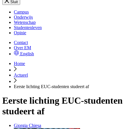
Sluit
Campus
Onderwijs
Wetenschap
Studentenleven
Opinie
Contact
Over EM
English
Home
Actueel
Eerste lichting EUC-studenten studeert af
Eerste lichting EUC-studenten
studeert af
Giorgia Chiesa