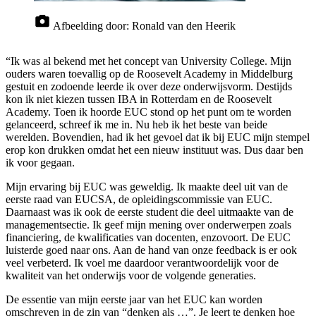
Afbeelding door:
Ronald van den Heerik
“Ik was al bekend met het concept van University College. Mijn
ouders waren toevallig op de Roosevelt Academy in Middelburg
gestuit en zodoende leerde ik over deze onderwijsvorm. Destijds
kon ik niet kiezen tussen IBA in Rotterdam en de Roosevelt
Academy. Toen ik hoorde EUC stond op het punt om te worden
gelanceerd, schreef ik me in. Nu heb ik het beste van beide
werelden. Bovendien, had ik het gevoel dat ik bij EUC mijn stempel
erop kon drukken omdat het een nieuw instituut was. Dus daar ben
ik voor gegaan.
Mijn ervaring bij EUC was geweldig. Ik maakte deel uit van de
eerste raad van EUCSA, de opleidingscommissie van EUC.
Daarnaast was ik ook de eerste student die deel uitmaakte van de
managementsectie. Ik geef mijn mening over onderwerpen zoals
financiering, de kwalificaties van docenten, enzovoort. De EUC
luisterde goed naar ons. Aan de hand van onze feedback is er ook
veel verbeterd. Ik voel me daardoor verantwoordelijk voor de
kwaliteit van het onderwijs voor de volgende generaties.
De essentie van mijn eerste jaar van het EUC kan worden
omschreven in de zin van “denken als …”. Je leert te denken hoe