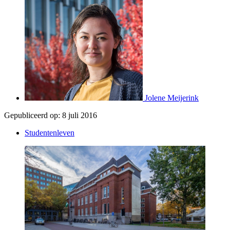
Jolene Meijerink
Gepubliceerd op:
8 juli 2016
Studentenleven