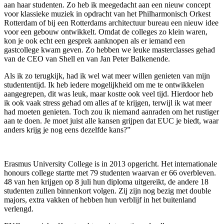
aan haar studenten. Zo heb ik meegedacht aan een nieuw concept
voor klassieke muziek in opdracht van het Philharmonisch Orkest
Rotterdam of bij een Rotterdams architectuur bureau een nieuw idee
voor een gebouw ontwikkelt. Omdat de colleges zo klein waren,
kon je ook echt een gesprek aanknopen als er iemand een
gastcollege kwam geven. Zo hebben we leuke masterclasses gehad
van de CEO van Shell en van Jan Peter Balkenende.
Als ik zo terugkijk, had ik wel wat meer willen genieten van mijn
studententijd. Ik heb iedere mogelijkheid om me te ontwikkelen
aangegrepen, dit was leuk, maar kostte ook veel tijd. Hierdoor heb
ik ook vaak stress gehad om alles af te krijgen, terwijl ik wat meer
had moeten genieten. Toch zou ik niemand aanraden om het rustiger
aan te doen. Je moet juist alle kansen grijpen dat EUC je biedt, waar
anders krijg je nog eens dezelfde kans?”
Erasmus University College is in 2013 opgericht. Het internationale
honours college startte met 79 studenten waarvan er 66 overbleven.
48 van hen krijgen op 8 juli hun diploma uitgereikt, de andere 18
studenten zullen binnenkort volgen. Zij zijn nog bezig met double
majors, extra vakken of hebben hun verblijf in het buitenland
verlengd.