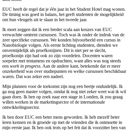
EUC heeft de regel dat je één jaar in het Student Hotel mag wonen.
De timing was goed in balans, het geeft studenten de mogelijkheid
om hun vleugels uit te slaan in het tweede jaar.
Ik moet zeggen dat ik een breder scala aan keuzes van EUC
verwachtte omtrent cursussen. Toch was ik onder de indruk van de
zeer specifieke cursussen. We konden bijvoorbeeld een cursus in
Nanobiologie volgen. Als eerste lichting studenten, dienden we
onvermijdelijk als proefkonijnen. Dit is niet per se slecht,
proefkonijn zijn had ook zo zijn voordelen. Docenten waren
soepeler met tentamens en opdrachten, want alles was nog steeds
een
work in progress
. Aan de andere kant, betekende dat er meer
onzekerheid was over studiepunten en welke cursussen beschikbaar
waren. Dat was zeker een nadeel.
Mijn plannen voor de toekomst zijn nog een beetje onduidelijk. Ik
ga nog geen master volgen, omdat ik nog niet zeker weet wat ik wil
gaan doen. Ik ben op zoek naar een stage in Londen, ik zou graag
willen werken in de marketingsector of de internationale
ontwikkelingssector.
Ik ben door EUC een beter mens geworden. Ik heb mezelf beter
leren kennen en ik groeide op met de vrienden die ik ontmoette in
mijn eerste jaar. Ik ben ook trots op het feit dat ik voorzitter ben van