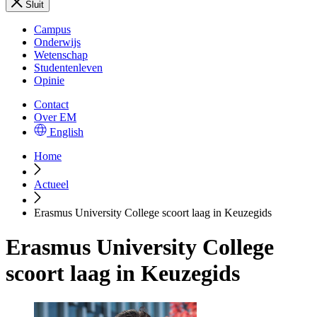
Sluit
Campus
Onderwijs
Wetenschap
Studentenleven
Opinie
Contact
Over EM
English
Home
Actueel
Erasmus University College scoort laag in Keuzegids
Erasmus University College
scoort laag in Keuzegids