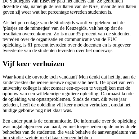
De Studiegids van Elsevier pakt het anders aan. Ze gebruiken
dezelfde data, namelijk de resultaten van de NSE, maar de resultaten
geven zij weer wat het percentage tevreden studenten is.
Als het percentage van de Studiegids wordt vergeleken met de
‘plusjes en de minnetjes’ van de Keuzegids, valt het op dat de
resultaten overeenkomen. Zo is maar 35 procent van de studenten
tevreden over de organisatie en communicatie van de EUC-
opleiding, is 61 procent tevreden over de docenten en is ongeveer
tweederde van de studenten tevreden over het onderwijs.
Vijf keer verhuizen
Waar komt die onvrede toch vandaan? Men denkt dat het ligt aan de
kinderziektes die iedere nieuwe organisatie heeft. De opzet van een
university college is niet zomaar een-op-een te vergelijken met de
opbouw van een willekeurige reguliere opleiding. Daarnaast kende
de opleiding wat opstartproblemen. Sinds de start, dik twee jaar
geleden, heeft de opleiding vijf keer moeten verhuizen, omdat het
huidige gebouw nog niet klaar was.
Een ander punt is de communicatie. De informatie over de opleiding
was nogal algemeen van aard, en niet toegesneden op de individuele
behoeftes van de studenten, die vaak behalve de aanvangsdatum van
hun studie, weinig met elkaar gemeen hebben.