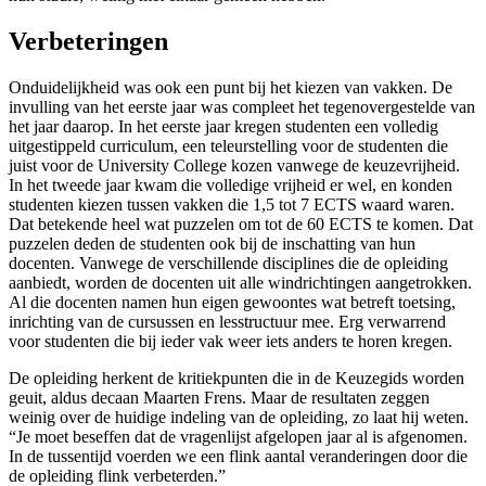
Verbeteringen
Onduidelijkheid was ook een punt bij het kiezen van vakken. De
invulling van het eerste jaar was compleet het tegenovergestelde van
het jaar daarop. In het eerste jaar kregen studenten een volledig
uitgestippeld curriculum, een teleurstelling voor de studenten die
juist voor de University College kozen vanwege de keuzevrijheid.
In het tweede jaar kwam die volledige vrijheid er wel, en konden
studenten kiezen tussen vakken die 1,5 tot 7 ECTS waard waren.
Dat betekende heel wat puzzelen om tot de 60 ECTS te komen. Dat
puzzelen deden de studenten ook bij de inschatting van hun
docenten. Vanwege de verschillende disciplines die de opleiding
aanbiedt, worden de docenten uit alle windrichtingen aangetrokken.
Al die docenten namen hun eigen gewoontes wat betreft toetsing,
inrichting van de cursussen en lesstructuur mee. Erg verwarrend
voor studenten die bij ieder vak weer iets anders te horen kregen.
De opleiding herkent de kritiekpunten die in de Keuzegids worden
geuit, aldus decaan Maarten Frens. Maar de resultaten zeggen
weinig over de huidige indeling van de opleiding, zo laat hij weten.
“Je moet beseffen dat de vragenlijst afgelopen jaar al is afgenomen.
In de tussentijd voerden we een flink aantal veranderingen door die
de opleiding flink verbeterden.”