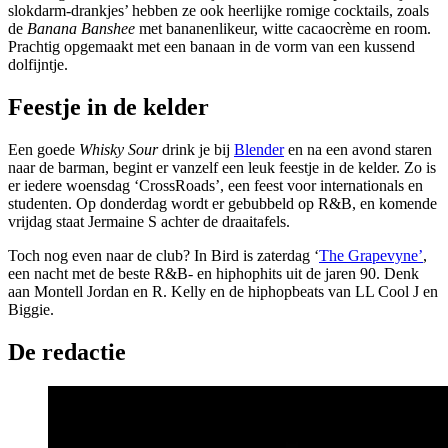
slokdarm-drankjes’ hebben ze ook heerlijke romige cocktails, zoals
de
Banana Banshee
met bananenlikeur, witte cacaocrème en room.
Prachtig opgemaakt met een banaan in de vorm van een kussend
dolfijntje.
Feestje in de kelder
Een goede
Whisky Sour
drink je bij
Blender
en na een avond staren
naar de barman, begint er vanzelf een leuk feestje in de kelder. Zo is
er iedere woensdag ‘CrossRoads’, een feest voor internationals en
studenten. Op donderdag wordt er gebubbeld op R&B, en komende
vrijdag staat Jermaine S achter de draaitafels.
Toch nog even naar de club? In Bird is zaterdag ‘
The Grapevyne’
,
een nacht met de beste R&B- en hiphophits uit de jaren 90. Denk
aan Montell Jordan en R. Kelly en de hiphopbeats van LL Cool J en
Biggie.
De redactie