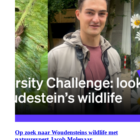
Op zoek naar Woudensteins wildlife met
natuurexpert Jacob Molenaar