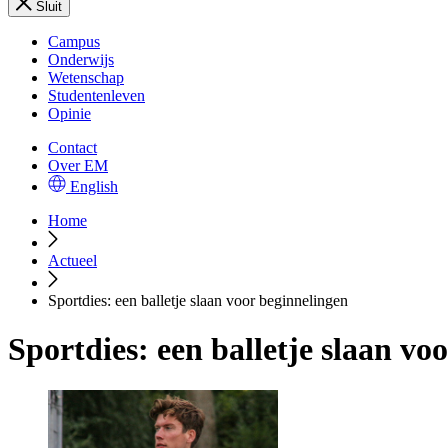
Sluit
Campus
Onderwijs
Wetenschap
Studentenleven
Opinie
Contact
Over EM
English
Home
Actueel
Sportdies: een balletje slaan voor beginnelingen
Sportdies: een balletje slaan vo