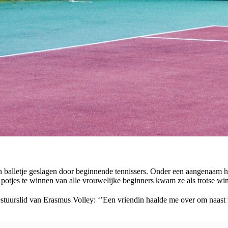
 balletje geslagen door beginnende tennissers. Onder een aangenaam he
otjes te winnen van alle vrouwelijke beginners kwam ze als trotse winna
bestuurslid van Erasmus Volley: ‘’Een vriendin haalde me over om naast v