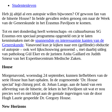
Studentenleven
Heb jij altijd al een autopsie willen bijwonen? Of gewoon fan van
de hitserie House? In beide gevallen reden genoeg om naar de Week
van de Geneeskunde in het Erasmus Paviljoen te komen.
Tot en met donderdag heeft wetenschaps- en cultuurbureau SG
Erasmus een speciaal programma opgesteld om je te laten
kennismaken met de
spannendste en interessantste kanten van de
Geneeskunde
. Vanavond kun je kijken naar een (gefilmde) obductie
of autopsie – ook wel lijkschouwing genoemd -, met daarbij uitleg
van patholoog Gül Eker en de juristen Anita Gaillard en Judith
Smeur van het Expertisecentrum Medische Zaken.
House
Morgenavond, woensdag 24 september, kunnen liefhebbers van de
serie House hun hart ophalen. In de zogenoemde ‘Dr. House
special’ legt chirurg prof. dr. Johan Lange, aan de hand van een
aflevering van de hitserie, de leken in het Paviljoen uit wat er nou
precies wel en niet klopt aan de geniale ingevingen van de door
Hugh Laurie gespeelde Dr. Gregory House.
New Horizons