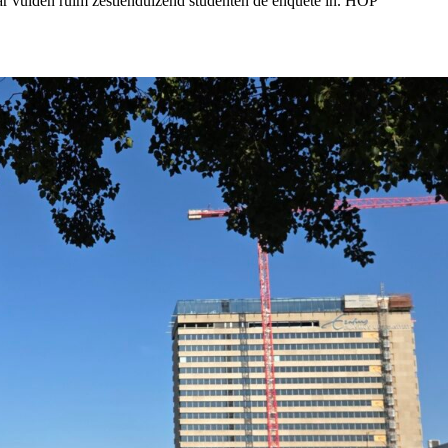
jaar vulden ruim zestienduizend studenten de enquête in. HOP