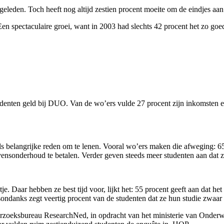
leden. Toch heeft nog altijd zestien procent moeite om de eindjes aan el
en spectaculaire groei, want in 2003 had slechts 42 procent het zo goe
tudenten geld bij DUO. Van de wo’ers vulde 27 procent zijn inkomsten e
s belangrijke reden om te lenen. Vooral wo’ers maken die afweging: 6
vensonderhoud te betalen. Verder geven steeds meer studenten aan dat ze
e. Daar hebben ze best tijd voor, lijkt het: 55 procent geeft aan dat he
ndanks zegt veertig procent van de studenten dat ze hun studie zwaar 
zoeksbureau ResearchNed, in opdracht van het ministerie van Onderwijs