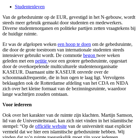
Studentenleven
Van de gebedsruimte op de EUR, gevestigd in het N-gebouw, wordt
steeds meer gebruik gemaakt door studenten en medewerkers.
Diverse studentenorganen en politieke partijen zetten vraagtekens bij
de huidige ruimte.
Er was de afgelopen weken
een hoop te doen
om de gebedsruimte,
die door de grote toestroom van internationale studenten steeds
intensiever gebruikt wordt. De commotie
begon
twee weken
geleden met een
petitie
voor een grotere gebedsruimte, opgestart
door de overkoepelende multiculturele studentenorganisatie
KASEUR. Daarnaast uitte KASEUR onvrede over de
schoonmaakfrequentie, die in hun ogen te laag ligt. Vervolgens
beklaagden ook de Rotterdamse afdeling van het CDA en NIDA
zich over het kleine formaat van de bezinningsruimte, waardoor
lange wachtrijen zouden ontstaan.
Voor iedereen
Ook over het karakter van de ruimte zijn klachten. Martijn Samson,
lid van de Universiteitsraad, kan zich niet vinden in het islamitische
stempel: “Op de
officiële website
van de universiteit staat expliciet
vermeld dat we hier een islamitische gebedsruimte hebben. Wij
vinden dat zo’n ruimte toegankelijk moet zijn voor iedereen,