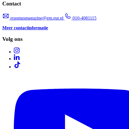
Contact
erasmusmagazine@em.eur.nl
010-4081115
Meer contactinformatie
Volg ons