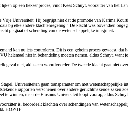
ijken op een heksenproces, vindt Kees Schuyt, voorzitter van het La
ije Universiteit. Hij begrijpt niet dat de promotie van Karima Kourtit
jn, zoals bij elke andere klachtenregeling.” De klacht was bovendien on
cht plagiaat of schending van de wetenschappelijke integriteit.
Niemand kan nu iets controleren. Dit is een geheim proces geweest, dat 
e VU helemaal niet in behandeling moeten nemen, aldus Schuyt, want je
 elk geval niet, aldus een woordvoerder. De tweede klacht gaat niet over
Stapel. Universiteiten gaan transparanter om met wetenschappelijke int
tstekende rapporten verschenen over andere geruchtmakende zaken zoal
veel te winnen, maar de Erasmus Universiteit loopt voorop, aldus Schuyt
oorzitter is, beoordeelt klachten over schendingen van wetenschappelijk
deld. HOP/TF