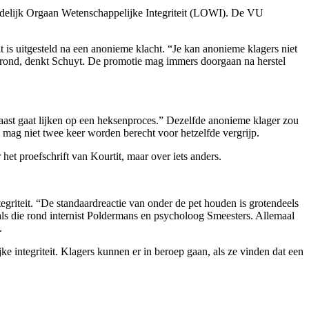
ndelijk Orgaan Wetenschappelijke Integriteit (LOWI). De VU
 is uitgesteld na een anonieme klacht. “Je kan anonieme klagers niet
gegrond, denkt Schuyt. De promotie mag immers doorgaan na herstel
haast gaat lijken op een heksenproces.” Dezelfde anonieme klager zou
 mag niet twee keer worden berecht voor hetzelfde vergrijp.
 het proefschrift van Kourtit, maar over iets anders.
egriteit. “De standaardreactie van onder de pet houden is grotendeels
s die rond internist Poldermans en psycholoog Smeesters. Allemaal
.
e integriteit. Klagers kunnen er in beroep gaan, als ze vinden dat een