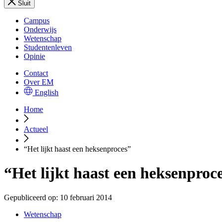
Sluit
Campus
Onderwijs
Wetenschap
Studentenleven
Opinie
Contact
Over EM
English
Home
Actueel
“Het lijkt haast een heksenproces”
“Het lijkt haast een heksenproc
Gepubliceerd op:
10 februari 2014
Wetenschap