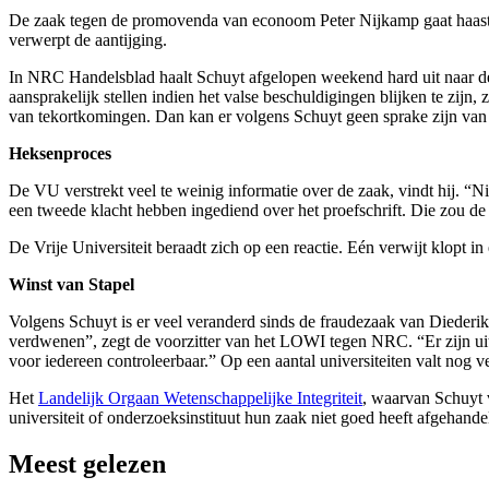
De zaak tegen de promovenda van econoom Peter Nijkamp gaat haast l
verwerpt de aantijging.
In NRC Handelsblad haalt Schuyt afgelopen weekend hard uit naar de Vr
aansprakelijk stellen indien het valse beschuldigingen blijken te zi
van tekortkomingen. Dan kan er volgens Schuyt geen sprake zijn van e
Heksenproces
De VU verstrekt veel te weinig informatie over de zaak, vindt hij. “
een tweede klacht hebben ingediend over het proefschrift. Die zou d
De Vrije Universiteit beraadt zich op een reactie. Eén verwijt klopt in
Winst van Stapel
Volgens Schuyt is er veel veranderd sinds de fraudezaak van Diederik 
verdwenen”, zegt de voorzitter van het LOWI tegen NRC. “Er zijn ui
voor iedereen controleerbaar.” Op een aantal universiteiten valt nog 
Het
Landelijk Orgaan Wetenschappelijke Integriteit
, waarvan Schuyt v
universiteit of onderzoeksinstituut hun zaak niet goed heeft afgehan
Meest gelezen