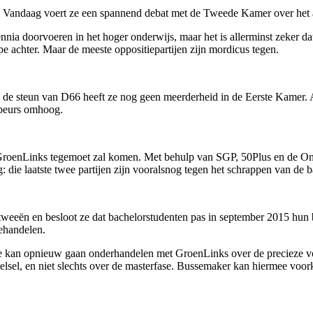
it? Vandaag voert ze een spannend debat met de Tweede Kamer over het 
nnia doorvoeren in het hoger onderwijs, maar het is allerminst zeker 
pe achter. Maar de meeste oppositiepartijen zijn mordicus tegen.
s de steun van D66 heeft ze nog geen meerderheid in de Eerste Kamer. A
 beurs omhoog.
GroenLinks tegemoet zal komen. Met behulp van SGP, 50Plus en de Onaf
die laatste twee partijen zijn vooralsnog tegen het schrappen van de b
in tweeën en besloot ze dat bachelorstudenten pas in september 2015 hun 
ehandelen.
Ze kan opnieuw gaan onderhandelen met GroenLinks over de precieze voo
elsel, en niet slechts over de masterfase. Bussemaker kan hiermee voo