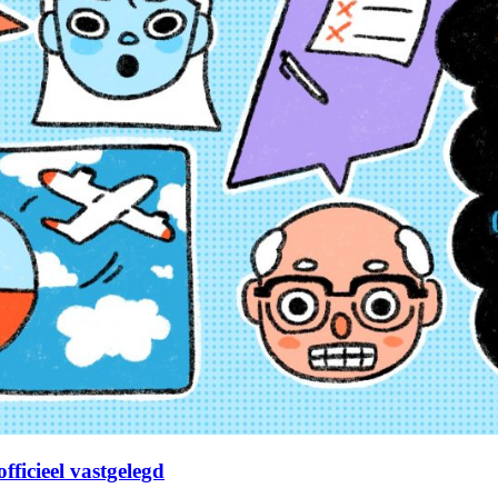
fficieel vastgelegd