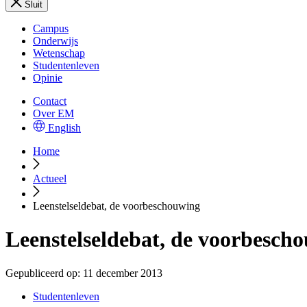
Sluit
Campus
Onderwijs
Wetenschap
Studentenleven
Opinie
Contact
Over EM
English
Home
Actueel
Leenstelseldebat, de voorbeschouwing
Leenstelseldebat, de voorbesch
Gepubliceerd op:
11 december 2013
Studentenleven