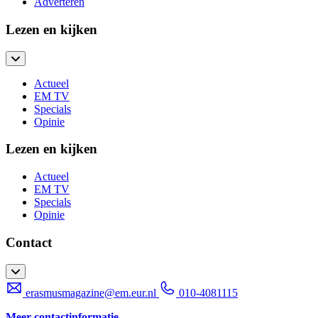
Adverteren
Lezen en kijken
Actueel
EM TV
Specials
Opinie
Lezen en kijken
Actueel
EM TV
Specials
Opinie
Contact
erasmusmagazine@em.eur.nl
010-4081115
Meer contactinformatie