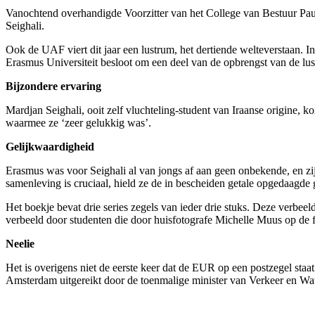
Vanochtend overhandigde Voorzitter van het College van Bestuur Pau
Seighali.
Ook de UAF viert dit jaar een lustrum, het dertiende welteverstaan. 
Erasmus Universiteit besloot om een deel van de opbrengst van de lu
Bijzondere ervaring
Mardjan Seighali, ooit zelf vluchteling-student van Iraanse origine
waarmee ze ‘zeer gelukkig was’.
Gelijkwaardigheid
Erasmus was voor Seighali al van jongs af aan geen onbekende, en zi
samenleving is cruciaal, hield ze de in bescheiden getale opgedaagd
Het boekje bevat drie series zegels van ieder drie stuks. Deze verbe
verbeeld door studenten die door huisfotografe Michelle Muus op de fo
Neelie
Het is overigens niet de eerste keer dat de EUR op een postzegel staat.
Amsterdam uitgereikt door de toenmalige minister van Verkeer en Wa