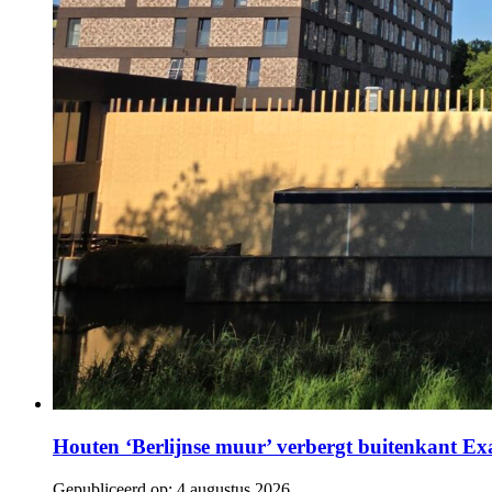
Houten ‘Berlijnse muur’ verbergt buitenkant E
Gepubliceerd op:
4 augustus 2026