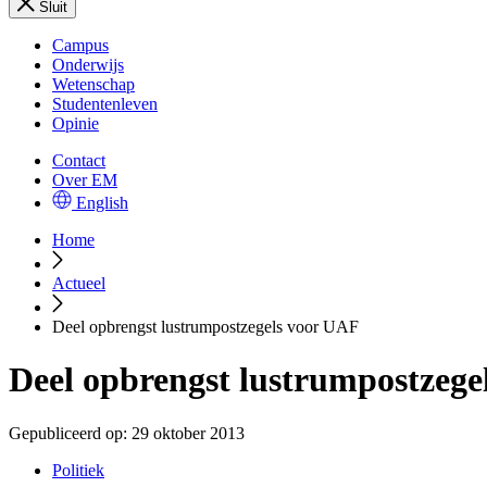
Sluit
Campus
Onderwijs
Wetenschap
Studentenleven
Opinie
Contact
Over EM
English
Home
Actueel
Deel opbrengst lustrumpostzegels voor UAF
Deel opbrengst lustrumpostzege
Gepubliceerd op:
29 oktober 2013
Politiek