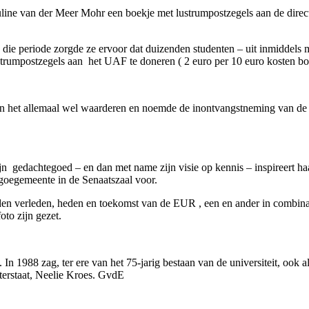
line van der Meer Mohr een boekje met lustrumpostzegels aan de direc
In die periode zorgde ze ervoor dat duizenden studenten – uit inmidde
strumpostzegels aan het UAF te doneren ( 2 euro per 10 euro kosten bo
, kon het allemaal wel waarderen en noemde de inontvangstneming van de
jn gedachtegoed – en dan met name zijn visie op kennis – inspireert h
e goegemeente in de Senaatszaal voor.
elden verleden, heden en toekomst van de EUR , een en ander in combin
to zijn gezet.
 In 1988 zag, ter ere van het 75-jarig bestaan van de universiteit, ook 
terstaat, Neelie Kroes. GvdE