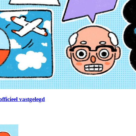
fficieel vastgelegd