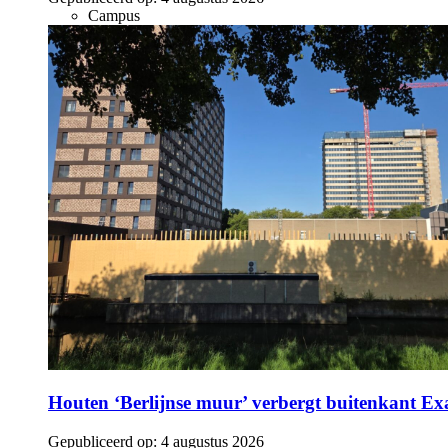
Campus
Houten ‘Berlijnse muur’ verbergt buitenkant E
Gepubliceerd op:
4 augustus 2026