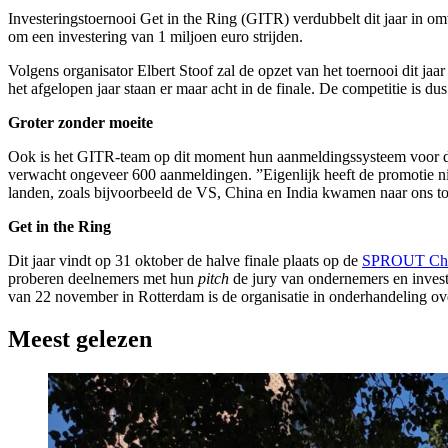
Investeringstoernooi Get in the Ring (GITR) verdubbelt dit jaar in 
om een investering van 1 miljoen euro strijden.
Volgens organisator Elbert Stoof zal de opzet van het toernooi dit jaar
het afgelopen jaar staan er maar acht in de finale. De competitie is d
Groter zonder moeite
Ook is het GITR-team op dit moment hun aanmeldingssysteem voor deel
verwacht ongeveer 600 aanmeldingen. ”Eigenlijk heeft de promotie nie
landen, zoals bijvoorbeeld de VS, China en India kwamen naar ons to
Get in the Ring
Dit jaar vindt op 31 oktober de halve finale plaats op de
SPROUT Cha
proberen deelnemers met hun
pitch
de jury van ondernemers en investe
van 22 november in Rotterdam is de organisatie in onderhandeling ove
Meest gelezen