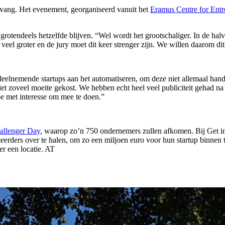
omvang. Het evenement, georganiseerd vanuit het
Eramus Centre for Entr
 grotendeels hetzelfde blijven. “Wel wordt het grootschaliger. In de halv
us veel groter en de jury moet dit keer strenger zijn. We willen daarom d
nemende startups aan het automatiseren, om deze niet allemaal handmat
t zoveel moeite gekost. We hebben echt heel veel publiciteit gehad na
e met interesse om mee te doen.”
llenger Day
, waarop zo’n 750 ondernemers zullen afkomen. Bij Get in
erders over te halen, om zo een miljoen euro voor hun startup binnen 
r een locatie. AT