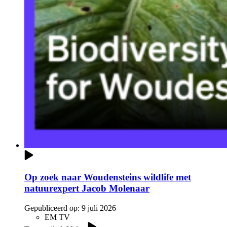
Op zoek naar Woudensteins wildlife met
natuurexpert Jacob Molenaar
Gepubliceerd op:
9 juli 2026
EM TV