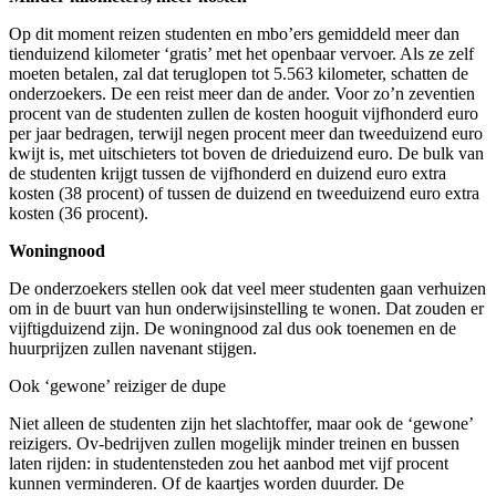
Op dit moment reizen studenten en mbo’ers gemiddeld meer dan
tienduizend kilometer ‘gratis’ met het openbaar vervoer. Als ze zelf
moeten betalen, zal dat teruglopen tot 5.563 kilometer, schatten de
onderzoekers. De een reist meer dan de ander. Voor zo’n zeventien
procent van de studenten zullen de kosten hooguit vijfhonderd euro
per jaar bedragen, terwijl negen procent meer dan tweeduizend euro
kwijt is, met uitschieters tot boven de drieduizend euro. De bulk van
de studenten krijgt tussen de vijfhonderd en duizend euro extra
kosten (38 procent) of tussen de duizend en tweeduizend euro extra
kosten (36 procent).
Woningnood
De onderzoekers stellen ook dat veel meer studenten gaan verhuizen
om in de buurt van hun onderwijsinstelling te wonen. Dat zouden er
vijftigduizend zijn. De woningnood zal dus ook toenemen en de
huurprijzen zullen navenant stijgen.
Ook ‘gewone’ reiziger de dupe
Niet alleen de studenten zijn het slachtoffer, maar ook de ‘gewone’
reizigers. Ov-bedrijven zullen mogelijk minder treinen en bussen
laten rijden: in studentensteden zou het aanbod met vijf procent
kunnen verminderen. Of de kaartjes worden duurder. De