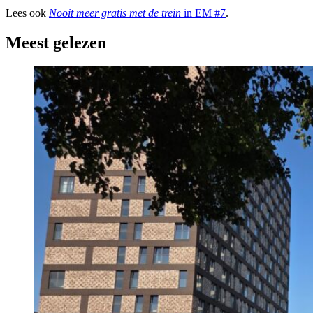
Lees ook
Nooit meer gratis met de trein
in EM #7
.
Meest gelezen