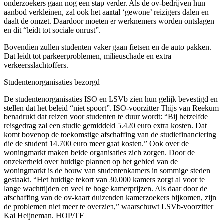
onderzoekers gaan nog een stap verder. Als de ov-bedrijven hun
aanbod verkleinen, zal ook het aantal ‘gewone’ reizigers dalen en
daalt de omzet. Daardoor moeten er werknemers worden ontslagen
en dit “leidt tot sociale onrust”.
Bovendien zullen studenten vaker gaan fietsen en de auto pakken.
Dat leidt tot parkeerproblemen, milieuschade en extra
verkeersslachtoffers.
Studentenorganisaties bezorgd
De studentenorganisaties ISO en LSVb zien hun gelijk bevestigd en
stellen dat het beleid “niet spoort”. ISO-voorzitter Thijs van Reekum
benadrukt dat reizen voor studenten te duur wordt: “Bij hetzelfde
reisgedrag zal een studie gemiddeld 5.420 euro extra kosten. Dat
komt bovenop de toekomstige afschaffing van de studiefinanciering
die de student 14.700 euro meer gaat kosten.” Ook over de
woningmarkt maken beide organisaties zich zorgen. Door de
onzekerheid over huidige plannen op het gebied van de
woningmarkt is de bouw van studentenkamers in sommige steden
gestaakt. “Het huidige tekort van 30.000 kamers zorgt al voor te
lange wachttijden en veel te hoge kamerprijzen. Als daar door de
afschaffing van de ov-kaart duizenden kamerzoekers bijkomen, zijn
de problemen niet meer te overzien,” waarschuwt LSVb-voorzitter
Kai Heijneman. HOP/TF