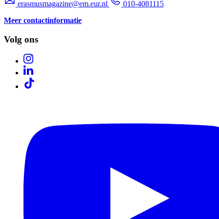
erasmusmagazine@em.eur.nl
010-4081115
Meer contactinformatie
Volg ons