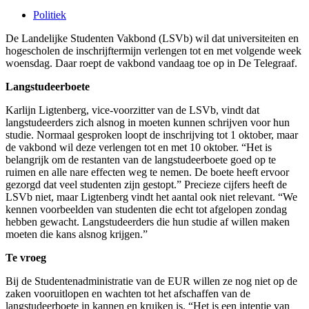
Politiek
De Landelijke Studenten Vakbond (LSVb) wil dat universiteiten en
hogescholen de inschrijftermijn verlengen tot en met volgende week
woensdag. Daar roept de vakbond vandaag toe op in De Telegraaf.
Langstudeerboete
Karlijn Ligtenberg, vice-voorzitter van de LSVb, vindt dat
langstudeerders zich alsnog in moeten kunnen schrijven voor hun
studie. Normaal gesproken loopt de inschrijving tot 1 oktober, maar
de vakbond wil deze verlengen tot en met 10 oktober. “Het is
belangrijk om de restanten van de langstudeerboete goed op te
ruimen en alle nare effecten weg te nemen. De boete heeft ervoor
gezorgd dat veel studenten zijn gestopt.” Precieze cijfers heeft de
LSVb niet, maar Ligtenberg vindt het aantal ook niet relevant. “We
kennen voorbeelden van studenten die echt tot afgelopen zondag
hebben gewacht. Langstudeerders die hun studie af willen maken
moeten die kans alsnog krijgen.”
Te vroeg
Bij de Studentenadministratie van de EUR willen ze nog niet op de
zaken vooruitlopen en wachten tot het afschaffen van de
langstudeerboete in kannen en kruiken is. “Het is een intentie van