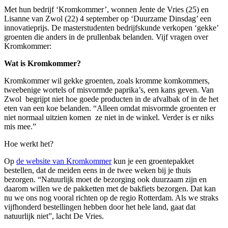
Met hun bedrijf ‘Kromkommer’, wonnen Jente de Vries (25) en
Lisanne van Zwol (22) 4 september op ‘Duurzame Dinsdag’ een
innovatieprijs. De masterstudenten bedrijfskunde verkopen ‘gekke’
groenten die anders in de prullenbak belanden. Vijf vragen over
Kromkommer:
Wat is Kromkommer?
Kromkommer wil gekke groenten, zoals kromme komkommers,
tweebenige wortels of misvormde paprika’s, een kans geven. Van
Zwol begrijpt niet hoe goede producten in de afvalbak of in de het
eten van een koe belanden. “Alleen omdat misvormde groenten er
niet normaal uitzien komen ze niet in de winkel. Verder is er niks
mis mee.”
Hoe werkt het?
Op
de website van Kromkommer
kun je een groentepakket
bestellen, dat de meiden eens in de twee weken bij je thuis
bezorgen. “Natuurlijk moet de bezorging ook duurzaam zijn en
daarom willen we de pakketten met de bakfiets bezorgen. Dat kan
nu we ons nog vooral richten op de regio Rotterdam. Als we straks
vijfhonderd bestellingen hebben door het hele land, gaat dat
natuurlijk niet”, lacht De Vries.