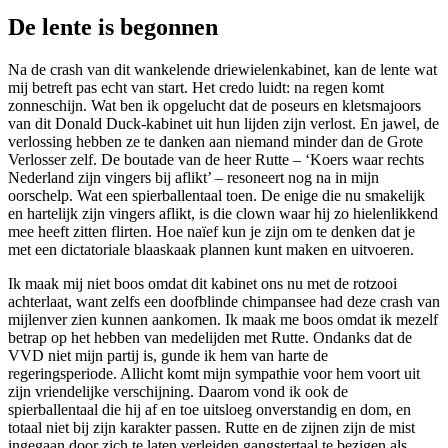
De lente is begonnen
Na de crash van dit wankelende driewielenkabinet, kan de lente wat
mij betreft pas echt van start. Het credo luidt: na regen komt
zonneschijn. Wat ben ik opgelucht dat de poseurs en kletsmajoors
van dit Donald Duck-kabinet uit hun lijden zijn verlost. En jawel, de
verlossing hebben ze te danken aan niemand minder dan de Grote
Verlosser zelf. De boutade van de heer Rutte – ‘Koers waar rechts
Nederland zijn vingers bij aflikt’ – resoneert nog na in mijn
oorschelp. Wat een spierballentaal toen. De enige die nu smakelijk
en hartelijk zijn vingers aflikt, is die clown waar hij zo hielenlikkend
mee heeft zitten flirten. Hoe naïef kun je zijn om te denken dat je
met een dictatoriale blaaskaak plannen kunt maken en uitvoeren.
Ik maak mij niet boos omdat dit kabinet ons nu met de rotzooi
achterlaat, want zelfs een doofblinde chimpansee had deze crash van
mijlenver zien kunnen aankomen. Ik maak me boos omdat ik mezelf
betrap op het hebben van medelijden met Rutte. Ondanks dat de
VVD niet mijn partij is, gunde ik hem van harte de
regeringsperiode. Allicht komt mijn sympathie voor hem voort uit
zijn vriendelijke verschijning. Daarom vond ik ook de
spierballentaal die hij af en toe uitsloeg onverstandig en dom, en
totaal niet bij zijn karakter passen. Rutte en de zijnen zijn de mist
ingegaan door zich te laten verleiden gangstertaal te bezigen als