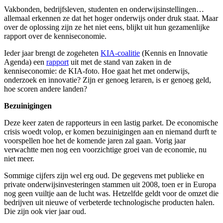
Vakbonden, bedrijfsleven, studenten en onderwijsinstellingen…
allemaal erkennen ze dat het hoger onderwijs onder druk staat. Maar
over de oplossing zijn ze het niet eens, blijkt uit hun gezamenlijke
rapport over de kenniseconomie.
Ieder jaar brengt de zogeheten
KIA-coalitie
(Kennis en Innovatie
Agenda) een
rapport
uit met de stand van zaken in de
kenniseconomie: de KIA-foto. Hoe gaat het met onderwijs,
onderzoek en innovatie? Zijn er genoeg leraren, is er genoeg geld,
hoe scoren andere landen?
Bezuinigingen
Deze keer zaten de rapporteurs in een lastig parket. De economische
crisis woedt volop, er komen bezuinigingen aan en niemand durft te
voorspellen hoe het de komende jaren zal gaan. Vorig jaar
verwachtte men nog een voorzichtige groei van de economie, nu
niet meer.
Sommige cijfers zijn wel erg oud. De gegevens met publieke en
private onderwijsinvesteringen stammen uit 2008, toen er in Europa
nog geen vuiltje aan de lucht was. Hetzelfde geldt voor de omzet die
bedrijven uit nieuwe of verbeterde technologische producten halen.
Die zijn ook vier jaar oud.