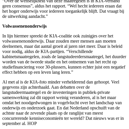
“Over de wenselijkheid van deze maatregelen is in KIA-verband
geen consensus”, aldus het rapport. “Wel hecht iedereen eraan dat
het hoger onderwijs voor iedereen toegankelijk blijft. Dat vraagt bij
de uitwerking aandacht.”
Volwassenenonderwijs
In lijn hiermee spreekt de KIA-coalitie ook zuinigjes over het
volwassenenonderwijs. Daar zouden meer mensen aan moeten
deelnemen, maar dat aantal groeit al jaren niet meer. Daar is beleid
voor nodig, aldus de KIA-partijen. “Verschillende
kabinetsmaatregelen, zoals de langstudeerdersmaatregel, het duurder
worden van de tweede studie en het ontnemen van het recht op
studiefinanciering voor 30-plussers, kunnen echter juist een negatief
effect hebben op een leven lang leren.”
Al met al is de KIA-foto minder verhelderend dan gehoopt. Veel
gegevens zijn achterhaald. Aan debatten over de
langstudeermaatregel en de investeringen in publiek-private
samenwerking zal dit rapport weinig veranderen, al is het maar
omdat het noodgedwongen in vogelvlucht over het landschap van
onderwijs en onderzoek gaat. En dat Nederland opschuift van de
achtste naar de zevende plaats op de ranglijst van meest
concurrerende kenniseconomieën ter wereld? Dat nieuws was er in
september al. HOP