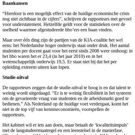
Baankansen
“Hierdoor is een mogelijk effect van de huidige economische crisis
nog niet zichtbaar in de cijfers”, schrijven de rapporteurs met gevoel
voor understatement. Hetzelfde geldt voor de statistieken over de
snelheid waarmee afgestudeerde hbo’ers een baan vinden.
Maar over één ding zijn de partijen van de KIA-coalitie het wel
eens: het Nederlandse hoger onderwijs staat onder druk. Het aantal
studenten per docent gaat voor het eerst sinds 2008 weer omhoog: in
het hbo waren het er 23,4 (in het jaar 2010) en in het
wetenschappelijk onderwijs 19,5. Er staat niet bij dat het per
opleiding extreem uiteen kan lopen.
Studie-uitval
De rapporteurs zeggen dat de studie-uitval te hoog is en dat talent te
weinig wordt uitgedaagd. “Er is te weinig flexibiliteit in het systeem
om de gevarieerde vraag van studenten en de arbeidsmarkt goed te
bedienen.” Als Nederland op de huidige voet verdergaat, komt het
niet in de top vijf van kenniseconomieën, voorspellen de
rapporteurs.
Het kabinet wil er iets aan doen, maar betaalt de ‘kwaliteitsimpuls’
met de langstudeermaatregel en een leenstelsel in de masterfase.