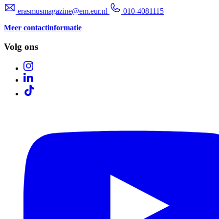
erasmusmagazine@em.eur.nl
010-4081115
Meer contactinformatie
Volg ons