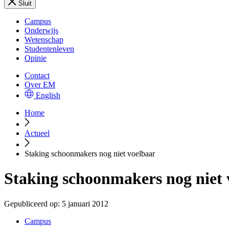
Sluit
Campus
Onderwijs
Wetenschap
Studentenleven
Opinie
Contact
Over EM
English
Home
Actueel
Staking schoonmakers nog niet voelbaar
Staking schoonmakers nog niet 
Gepubliceerd op:
5 januari 2012
Campus