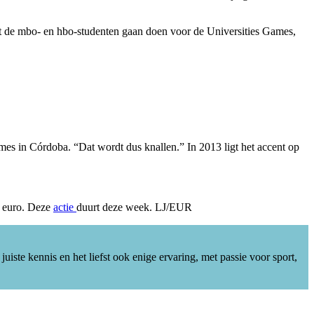
at de mbo- en hbo-studenten gaan doen voor de Universities Games,
mes in Córdoba. “Dat wordt dus knallen.” In 2013 ligt het accent op
5 euro. Deze
actie
duurt deze week. LJ/EUR
juiste kennis en het liefst ook enige ervaring, met passie voor sport,