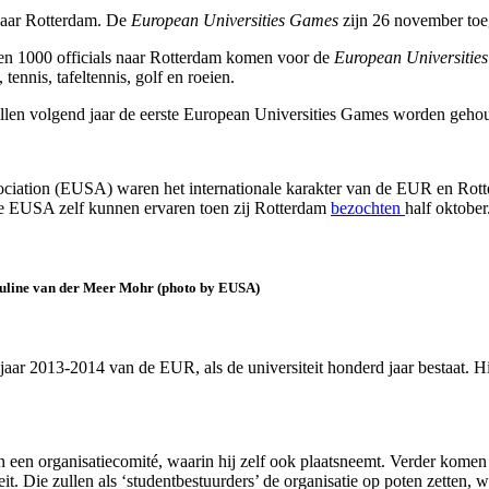
naar Rotterdam. De
European Universities Games
zijn 26 november toe
s en 1000 officials naar Rotterdam komen voor de
European Universitie
tennis, tafeltennis, golf en roeien.
ullen volgend jaar de eerste European Universities Games worden geho
ciation (EUSA) waren het internationale karakter van de EUR en Rotte
de EUSA zelf kunnen ervaren toen zij Rotterdam
bezochten
half oktober
 Pauline van der Meer Mohr (photo by EUSA)
mjaar 2013-2014 van de EUR, als de universiteit honderd jaar bestaat. 
n een organisatiecomité, waarin hij zelf ook plaatsneemt. Verder komen
it. Die zullen als ‘studentbestuurders’ de organisatie op poten zetten