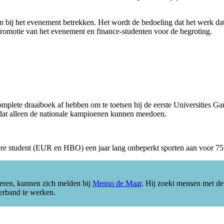
n bij het evenement betrekken. Het wordt de bedoeling dat het werk d
romotie van het evenement en finance-studenten voor de begroting.
omplete draaiboek af hebben om te toetsen bij de eerste Universities Ga
dat alleen de nationale kampioenen kunnen meedoen.
ere student (EUR en HBO) een jaar lang onbeperkt sporten aan voor 7
eren, kunnen zich melden bij
Menso de Maar
. Hij zoekt mensen met de 
verband te werken.