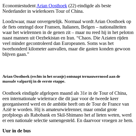
Economiestudent
Arian Oosthoek
(22) eindigde als beste
Nederlander in wielerkoers Tour of China.
Loodzwaar, maar onvergetelijk. Normaal wordt Arian Oosthoek op
de fiets omringd door Fransen, Italianen, Belgen – nationaliteiten
waar het wielrennen in de genen zit – maar nu reed hij in het peloton
naast mannen uit Oezbekistan en Iran. “Chaos. Die Aziaten rijden
veel minder gecontroleerd dan Europeanen. Soms was het
tweehonderd kilometer aanvallen, maar die gasten konden gewoon
blijven gaan.”
Arian Oosthoek (rechts in het oranje) ontsnapt ternauwernood aan de
massale valpartij in de eerste etappe.
Oosthoek eindigde afgelopen maand als 31e in de Tour of China,
een internationale wielerrace die dit jaar voor de tweede keer
georganiseerd werd en de ambitie heeft om de Tour de France van
Azië te worden. Hij is amateurwielrenner, maar omdat grote
profploegs als Rabobank en Skil-Shimano het af lieten weten, werd
er een nationale selectie samengesteld. En daarvoor vroegen ze hem.
Uur in de bus