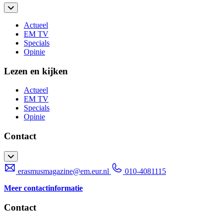
Actueel
EM TV
Specials
Opinie
Lezen en kijken
Actueel
EM TV
Specials
Opinie
Contact
erasmusmagazine@em.eur.nl
010-4081115
Meer contactinformatie
Contact