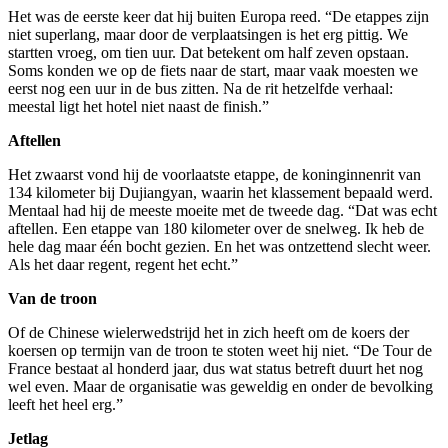
Het was de eerste keer dat hij buiten Europa reed. “De etappes zijn
niet superlang, maar door de verplaatsingen is het erg pittig. We
startten vroeg, om tien uur. Dat betekent om half zeven opstaan.
Soms konden we op de fiets naar de start, maar vaak moesten we
eerst nog een uur in de bus zitten. Na de rit hetzelfde verhaal:
meestal ligt het hotel niet naast de finish.”
Aftellen
Het zwaarst vond hij de voorlaatste etappe, de koninginnenrit van
134 kilometer bij Dujiangyan, waarin het klassement bepaald werd.
Mentaal had hij de meeste moeite met de tweede dag. “Dat was echt
aftellen. Een etappe van 180 kilometer over de snelweg. Ik heb de
hele dag maar één bocht gezien. En het was ontzettend slecht weer.
Als het daar regent, regent het echt.”
Van de troon
Of de Chinese wielerwedstrijd het in zich heeft om de koers der
koersen op termijn van de troon te stoten weet hij niet. “De Tour de
France bestaat al honderd jaar, dus wat status betreft duurt het nog
wel even. Maar de organisatie was geweldig en onder de bevolking
leeft het heel erg.”
Jetlag