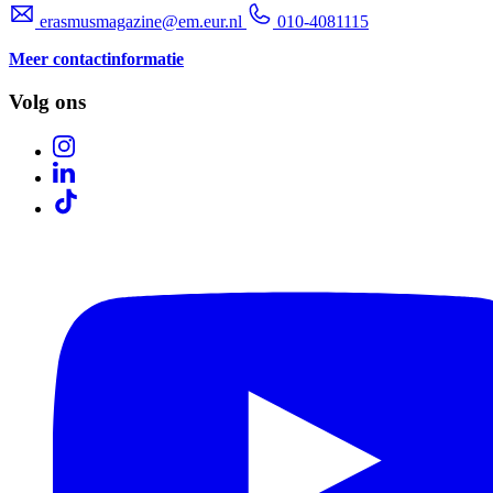
erasmusmagazine@em.eur.nl
010-4081115
Meer contactinformatie
Volg ons