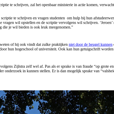
iptie te schrijven, zal het openbaar ministerie in actie komen, verwacht 
 scriptie te schrijven en vragen studenten om hulp bij hun afstudeerwe
 vragen wil opstellen en de scriptie vervolgens wil schrijven. ‘Jeroen’ 
ng die je wil bieden is ook leuk meegenomen.”
weten of hij ook vindt dat zulke praktijken
niet door de beugel kunnen
door hun hogeschool of universiteit. Ook kan hun getuigschrift worden
 volgens Zijlstra zelf wel af. Pas als er sprake is van fraude “op grot
der onderzoek in kunnen stellen. Er is dan mogelijk sprake van “valshei